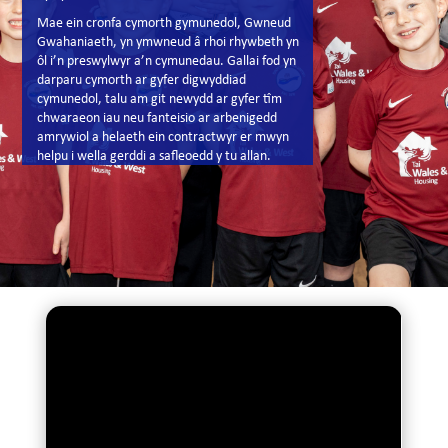
Mae ein cronfa cymorth gymunedol, Gwneud
Gwahaniaeth, yn ymwneud â rhoi rhywbeth yn
ôl i’n preswylwyr a’n cymunedau. Gallai fod yn
darparu cymorth ar gyfer digwyddiad
cymunedol, talu am git newydd ar gyfer tîm
chwaraeon iau neu fanteisio ar arbenigedd
amrywiol a helaeth ein contractwyr er mwyn
helpu i wella gerddi a safleoedd y tu allan.