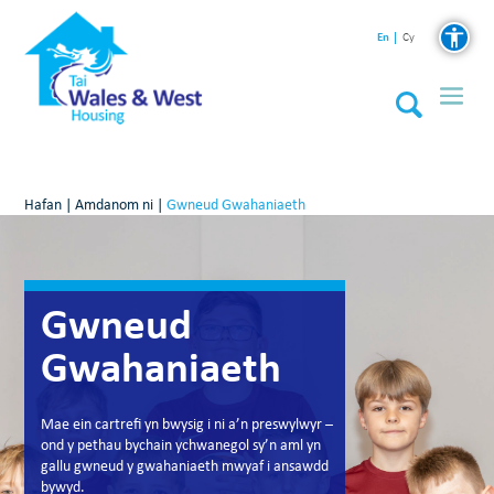
En
Cy
Hafan
|
Amdanom ni
|
Gwneud Gwahaniaeth
Gwneud
Gwahaniaeth
Mae ein cartrefi yn bwysig i ni a’n preswylwyr –
ond y pethau bychain ychwanegol sy’n aml yn
gallu gwneud y gwahaniaeth mwyaf i ansawdd
bywyd.