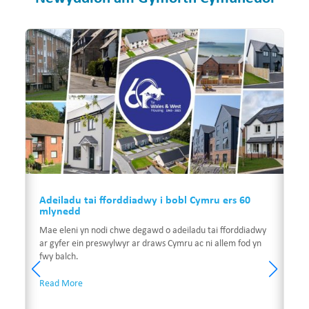
Adeiladu tai fforddiadwy i bobl Cymru ers 60
mlynedd
Mae eleni yn nodi chwe degawd o adeiladu tai fforddiadwy
ar gyfer ein preswylwyr ar draws Cymru ac ni allem fod yn
fwy balch.
Read More