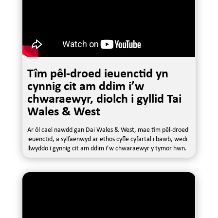
Tîm pêl-droed ieuenctid yn
cynnig cit am ddim i’w
chwaraewyr, diolch i gyllid Tai
Wales & West
Ar ôl cael nawdd gan Dai Wales & West, mae tîm pêl-droed
ieuenctid, a sylfaenwyd ar ethos cyfle cyfartal i bawb, wedi
llwyddo i gynnig cit am ddim i’w chwaraewyr y tymor hwn.