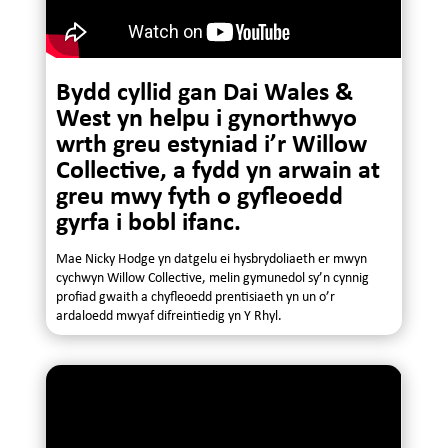
Bydd cyllid gan Dai Wales &
West yn helpu i gynorthwyo
wrth greu estyniad i’r Willow
Collective, a fydd yn arwain at
greu mwy fyth o gyfleoedd
gyrfa i bobl ifanc.
Mae Nicky Hodge yn datgelu ei hysbrydoliaeth er mwyn
cychwyn Willow Collective, melin gymunedol sy’n cynnig
profiad gwaith a chyfleoedd prentisiaeth yn un o’r
ardaloedd mwyaf difreintiedig yn Y Rhyl.