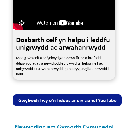
Dosbarth celf yn helpu i leddfu
unigrwydd ac arwahanrwydd
Mae grŵp celf a sefydlwyd gan ddwy ffrind a brofodd
ddigwyddiadau a newidiodd eu bywyd yn helpu i leihau
unigrwydd ac arwahanrwydd, gan ddysgu sgiliau newydd i
bobl.
Gwyliwch fwy o'n fideos ar ein sianel YouTube
Newyddion am Gymorth Cymunedol