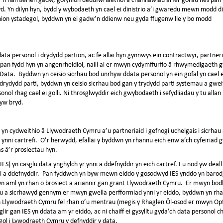
. Yn dilyn hyn, bydd y wybodaeth yn cael ei dinistrio a’i gwaredu mewn modd dio
ion ystadegol, byddwn yn ei gadw’n ddienw neu gyda ffugenw lle y bo modd
data personol i drydydd partïon, ac fe allai hyn gynnwys ein contractwyr, partn
 pan fydd hyn yn angenrheidiol, naill ai er mwyn cydymffurfio â rhwymedigaeth gy
Data. Byddwn yn ceisio sicrhau bod unrhyw ddata personol yn ein gofal yn cael 
 drydydd parti, byddwn yn ceisio sicrhau bod gan y trydydd parti systemau a gw
nol rhag cael ei golli. Ni throsglwyddir eich gwybodaeth i sefydliadau y tu all
yw bryd.
 cydweithio â Llywodraeth Cymru a’u partneriaid i gefnogi uchelgais i sicrhau a
ynni cartrefi. O’r herwydd, efallai y byddwn yn rhannu eich enw a’ch cyfeiriad
 â’r prosiectau hyn.
ES) yn casglu data ynghylch yr ynni a ddefnyddir yn eich cartref. Eu nod yw deal
i a ddefnyddir. Pan fyddwch yn byw mewn eiddo y gosodwyd IES ynddo yn barod
 yn aml yn rhan o brosiect a ariannir gan grant Llywodraeth Cymru. Er mwyn bo
 a sicrhawyd gennym er mwyn gwella perfformiad ynni yr eiddo, byddwn yn rha
Llywodraeth Cymru fel rhan o’u mentrau (megis y Rhaglen Ôl-osod er mwyn Opt
glir gan IES yn ddata am yr eiddo, ac ni chaiff ei gysylltu gyda’ch data personol
l i Lywodraeth Cymru y defnyddir y data.