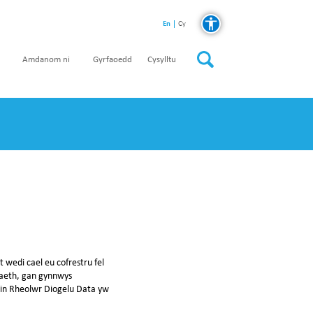
En
Cy
Amdanom ni
Gyrfaoedd
Cysylltu
wedi cael eu cofrestru fel
daeth, gan gynnwys
Ein Rheolwr Diogelu Data yw