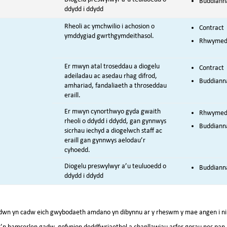
Buddiann
ddydd i ddydd
Rheoli ac ymchwilio i achosion o
Contract
ymddygiad gwrthgymdeithasol.
Rhwymedig
Er mwyn atal troseddau a diogelu
Contract
adeiladau ac asedau rhag difrod,
Buddianna
amhariad, fandaliaeth a throseddau
eraill.
Er mwyn cynorthwyo gyda gwaith
Rhwymedig
rheoli o ddydd i ddydd, gan gynnwys
Buddianna
sicrhau iechyd a diogelwch staff ac
eraill gan gynnwys aelodau’r
cyhoedd.
Diogelu preswylwyr a’u teuluoedd o
Buddiann
ddydd i ddydd
ddwn yn cadw eich gwybodaeth amdano yn dibynnu ar y rheswm y mae angen i ni 
’n hamserlen gadw, gofynion deddfwriaethol a chanllawiau arfer gorau nes pan