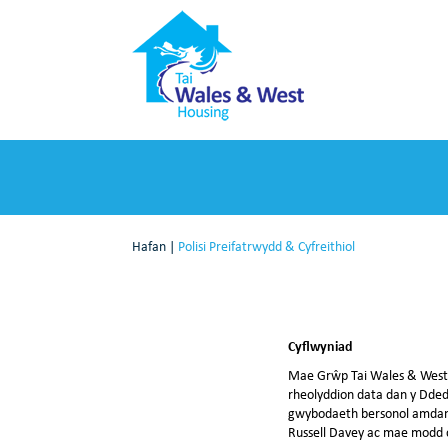
Hafan
|
Polisi Preifatrwydd & Cyfreithiol
Cyflwyniad
Mae Grŵp Tai Wales & West y
rheolyddion data dan y Dded
gwybodaeth bersonol amdanoc
Russell Davey ac mae modd cy