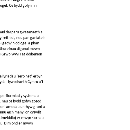
gel. Os bydd gofyn i ni
eriaid darparu gwasanaeth a
freithiol, neu pan ganiateir
ei gadw’n ddiogel a phan
eithdrefnau digonol mewn
an i Grŵp WWH at ddibenion
llyriadau ‘sero net’ erbyn
 gyda Llywodraeth Cymru a’i
l perfformiad y systemau
, neu os bydd gofyn gosod
dloni amodau unrhyw grant a
nnu eich manylion cyswllt
imeiddio) er mwyn sicrhau
 chi. Dim ond er mwyn