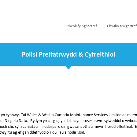
Rheoli fy nghartref
Chwilio am gartref
Polisi Preifatrwydd & Cyfreithiol
n cynnwys Tai Wales & West a Cambria Maintenance Services Limited ac maent 
df Diogelu Data. Rydym yn casglu, yn dal ac yn prosesu swm sylweddol o wybo
h chi, sy’n caniatáu i ni ddarparu ein gwasanaethau mewn ffordd effeithiol. 
sylltu ag ef gan ddefnyddio’r dulliau a nodir isod.