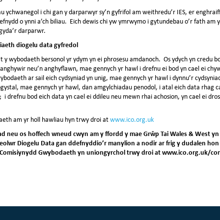
au ychwanegol i chi gan y darparwyr sy’n gyfrifol am weithredu’r IES, er enghrai
h defnydd o ynni a’ch biliau. Eich dewis chi yw ymrwymo i gytundebau o’r fath 
 gyda’r darparwr.
aeth diogelu data gyfredol
at y wybodaeth bersonol yr ydym yn ei phrosesu amdanoch. Os ydych yn credu b
anghywir neu’n anghyflawn, mae gennych yr hawl i drefnu ei bod yn cael ei chy
ybodaeth ar sail eich cydsyniad yn unig, mae gennych yr hawl i dynnu’r cydsyni
 ogystal, mae gennych yr hawl, dan amgylchiadau penodol, i atal eich data rhag 
 i drefnu bod eich data yn cael ei ddileu neu mewn rhai achosion, yn cael ei dros
aeth am yr holl hawliau hyn trwy droi at
www.ico.org.uk
ad neu os hoffech wneud cwyn am y ffordd y mae Grŵp Tai Wales & West yn 
heolwr Diogelu Data gan ddefnyddio’r manylion a nodir ar frig y dudalen h
 Comisiynydd Gwybodaeth yn uniongyrchol trwy droi at www.ico.org.uk/con