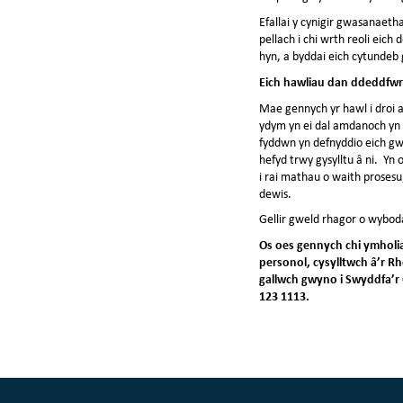
Efallai y cynigir gwasanaeth
pellach i chi wrth reoli eic
hyn, a byddai eich cytundeb
Eich hawliau dan ddeddfwri
Mae gennych yr hawl i droi 
ydym yn ei dal amdanoch yn 
fyddwn yn defnyddio eich gw
hefyd trwy gysylltu â ni. Yn
i rai mathau o waith prosesu;
dewis.
Gellir gweld rhagor o wybod
Os oes gennych chi ymholi
personol, cysylltwch â’r R
gallwch gwyno i Swyddfa’r
123 1113.