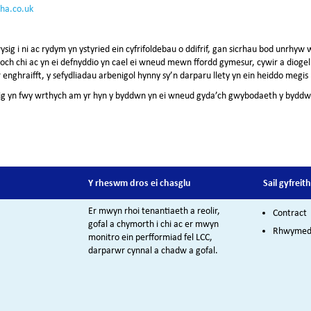
ha.co.uk
g i ni ac rydym yn ystyried ein cyfrifoldebau o ddifrif, gan sicrhau bod unrhyw
ch chi ac yn ei defnyddio yn cael ei wneud mewn ffordd gymesur, cywir a dioge
 enghraifft, y sefydliadau arbenigol hynny sy’n darparu llety yn ein heiddo megi
dig yn fwy wrthych am yr hyn y byddwn yn ei wneud gyda’ch gwybodaeth y byddwn y
Y rheswm dros ei chasglu
Sail gyfreit
Er mwyn rhoi tenantiaeth a reolir,
Contract
gofal a chymorth i chi ac er mwyn
Rhwymedi
monitro ein perfformiad fel LCC,
darparwr cynnal a chadw a gofal.