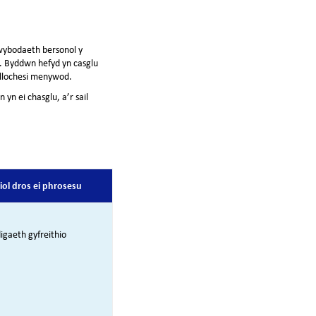
 wybodaeth bersonol y
l. Byddwn hefyd yn casglu
s llochesi menywod.
n ei chasglu, a’r sail
hiol dros ei phrosesu
gaeth gyfreithio