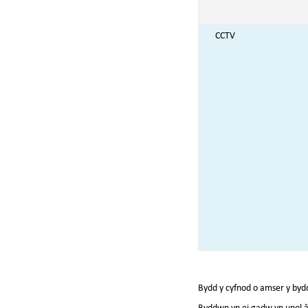
CCTV
Bydd y cyfnod o amser y by
Byddwn yn ei gadw yn unol â