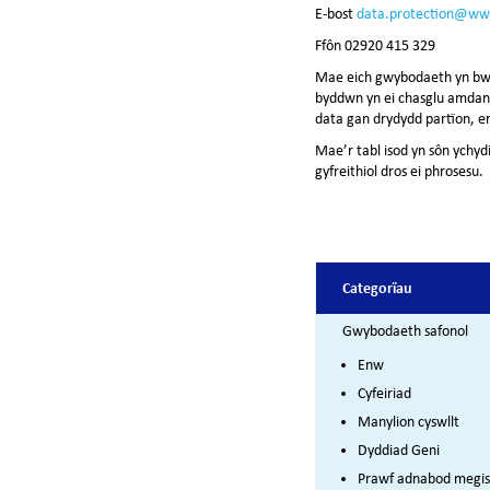
E-bost
data.protection@ww
Ffôn 02920 415 329
Mae eich gwybodaeth yn bwysi
byddwn yn ei chasglu amdano
data gan drydydd partïon, er
Mae’r tabl isod yn sôn ychy
gyfreithiol dros ei phrosesu.
Catego
r
ïau
Gwybodaeth safonol
Enw
Cyfeiriad
Manylion cyswllt
Dyddiad Geni
Prawf adnabod megis