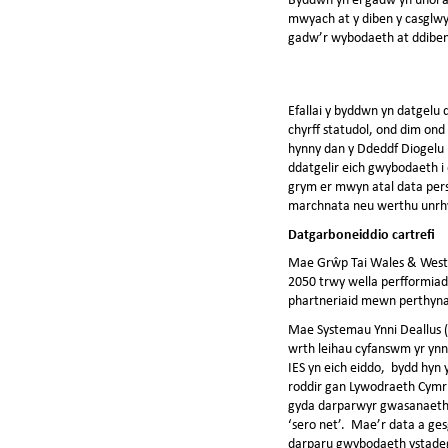
mwyach at y diben y casglwyd
gadw’r wybodaeth at ddiben
Efallai y byddwn yn datgelu 
chyrff statudol, ond dim ond
hynny dan y Ddeddf Diogelu 
ddatgelir eich gwybodaeth i
grym er mwyn atal data perso
marchnata neu werthu unrh
Datgarboneiddio cartrefi
Mae Grŵp Tai Wales & West yn
2050 trwy wella perfformiad 
phartneriaid mewn perthynas
Mae Systemau Ynni Deallus (I
wrth leihau cyfanswm yr ynn
IES yn eich eiddo, bydd hyn
roddir gan Lywodraeth Cymru
gyda darparwyr gwasanaeth 
‘sero net’. Mae’r data a ges
darparu gwybodaeth ystadego