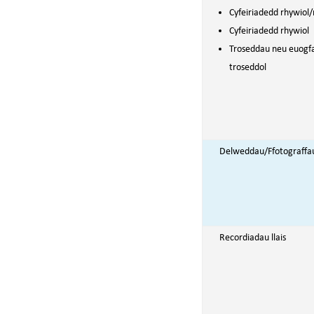
Cyfeiriadedd rhywiol
Cyfeiriadedd rhywiol
Troseddau neu euogf
troseddol
Delweddau/Ffotograffa
Recordiadau llais