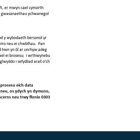
fft, er mwyn cael cymorth
am y gwasanaethau ychwanegol
od y wybodaeth bersonol yr
wiro neu ei chwblhau. Pan
ad hwn yn ôl ar unrhyw adeg
cael ei brosesu; i wrthwynebu
glwyddo i sefydliad arall o’ch
prosesu eich data
on neu, os ydych yn dymuno,
cerns neu trwy ffonio 0303