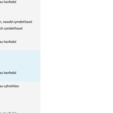
au hanfodol
h, nawdd cymdeithasol
ch cymdeithasol
au hanfodol
au hanfodol
u cyfreithlon