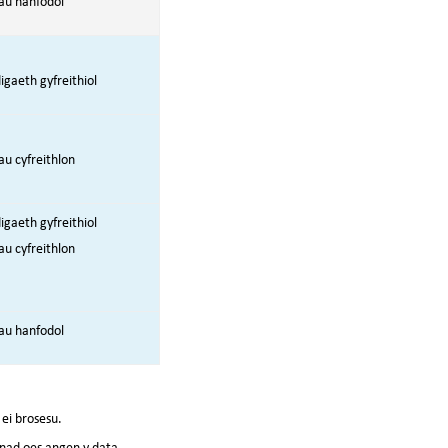
au hanfodol
aeth gyfreithiol
u cyfreithlon
aeth gyfreithiol
u cyfreithlon
au hanfodol
ei brosesu.
 nad oes angen y data