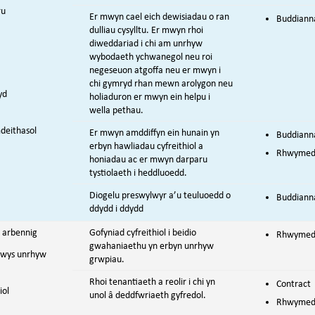
ru
Er mwyn cael eich dewisiadau o ran
Buddianna
dulliau cysylltu. Er mwyn rhoi
diweddariad i chi am unrhyw
wybodaeth ychwanegol neu roi
negeseuon atgoffa neu er mwyn i
chi gymryd rhan mewn arolygon neu
yd
holiaduron er mwyn ein helpu i
wella pethau.
deithasol
Er mwyn amddiffyn ein hunain yn
Buddianna
erbyn hawliadau cyfreithiol a
Rhwymedig
honiadau ac er mwyn darparu
tystiolaeth i heddluoedd.
Diogelu preswylwyr a’u teuluoedd o
Buddiann
ddydd i ddydd
 arbennig
Gofyniad cyfreithiol i beidio
Rhwymedig
gwahaniaethu yn erbyn unrhyw
nwys unrhyw
grwpiau.
Rhoi tenantiaeth a reolir i chi yn
Contract
iol
unol â deddfwriaeth gyfredol.
Rhwymedig