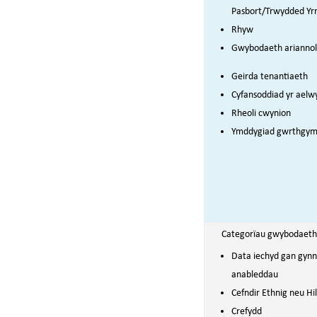
Pasbort/Trwydded Yr
Rhyw
Gwybodaeth ariannol
Geirda tenantiaeth
Cyfansoddiad yr aelw
Rheoli cwynion
Ymddygiad gwrthgym
Categorïau gwybodaeth
Data iechyd gan gyn
anableddau
Cefndir Ethnig neu Hil
Crefydd