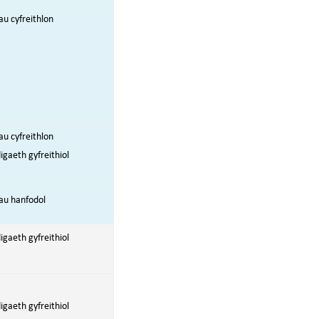
u cyfreithlon
u cyfreithlon
aeth gyfreithiol
au hanfodol
aeth gyfreithiol
aeth gyfreithiol