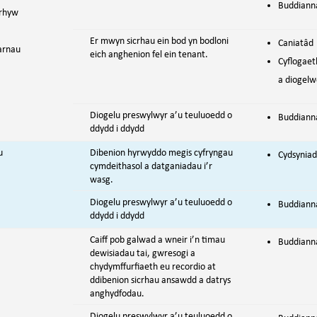
Buddiann
/rhyw
Er mwyn sicrhau ein bod yn bodloni
Caniatâd
arnau
eich anghenion fel ein tenant.
Cyflogaet
a diogelw
Diogelu preswylwyr a’u teuluoedd o
Buddiann
ddydd i ddydd
u
Dibenion hyrwyddo megis cyfryngau
Cydsyniad
cymdeithasol a datganiadau i’r
wasg.
Diogelu preswylwyr a’u teuluoedd o
Buddiann
ddydd i ddydd
Caiff pob galwad a wneir i’n timau
Buddianna
dewisiadau tai, gwresogi a
chydymffurfiaeth eu recordio at
ddibenion sicrhau ansawdd a datrys
anghydfodau.
Diogelu preswylwyr a’u teuluoedd o