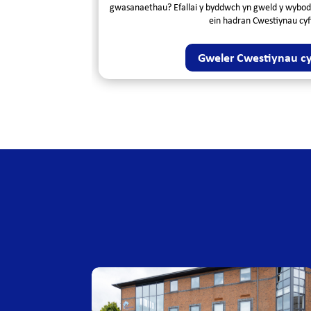
gwasanaethau? Efallai y byddwch yn gweld y wybod
ein hadran Cwestiynau cyf
Gweler Cwestiynau cy