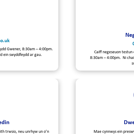
Neg
o.uk
 ddydd Gwener, 8:30am – 4:00pm.
Caiff negeseuon testun
dd ein swyddfeydd ar gau.
8
:
30am – 4
:
00
pm.
Ni cha
s
edin
Dwe
ith trwsio, neu unrhyw un o’n
Mae cynnwys ein preswy