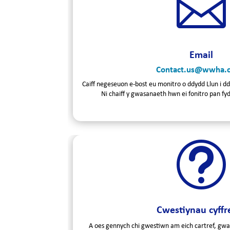

Email
Contact.u
s@wwha.c
Caiff negeseuon e-bost eu monitro o ddydd Llun i
Ni chaiff y gwasanaeth hwn ei fonitro pan fy
t
Cwestiynau cyffr
A oes gennych chi gwestiwn am eich cartref, gwa