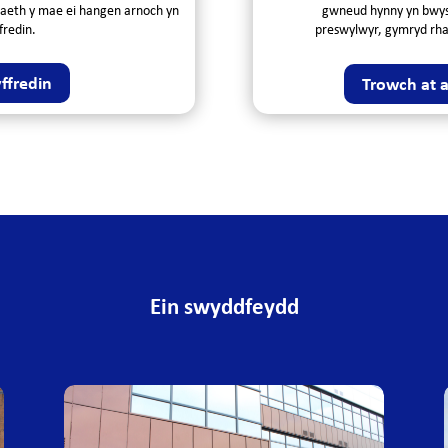
aeth y mae ei hangen arnoch yn
gwneud hynny yn bwysi
fredin.
preswylwyr, gymryd rha
ffredin
Trowch at 
Ein
s
wyddfeydd