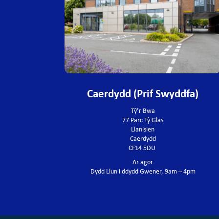
Caerdydd (Prif Swyddfa)
Tŷ’r Bwa
77 Parc Tŷ Glas
Llanisien
Caerdydd
CF14 5DU
Ar agor
Dydd Llun i ddydd Gwener, 9am – 4pm