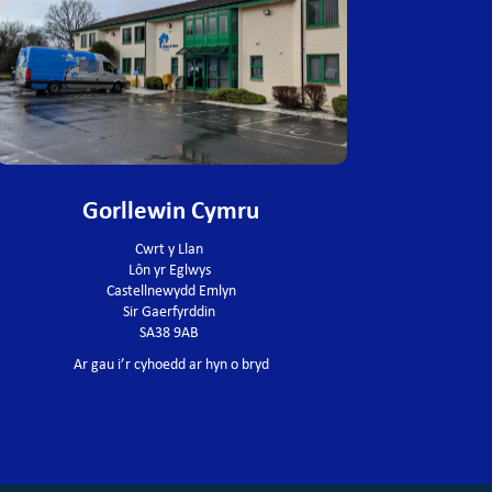
Gorllewin Cymru
Cwrt y Llan
Lôn yr Eglwys
Castellnewydd Emlyn
Sir Gaerfyrddin
SA38 9AB
Ar gau i’r cyhoedd ar hyn o bryd