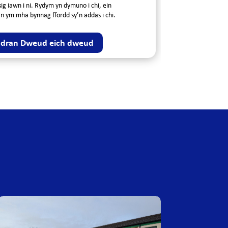
g iawn i ni. Rydym yn dymuno i chi, ein
n ym mha bynnag ffordd sy’n addas i chi.
adran Dweud eich dweud