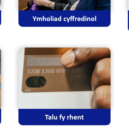
Ymholiad cyffredinol
Talu fy rhent