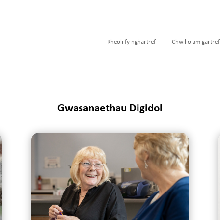
Rheoli fy nghartref
Chwilio am gartref
Gwasanaethau Digidol