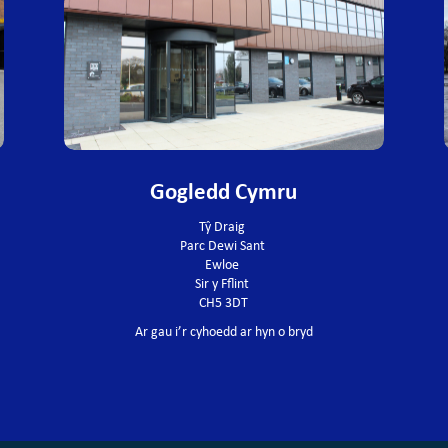
Gogledd Cymru
Tŷ Draig
Parc Dewi Sant
Ewlo
e
Sir y Fflint
CH5 3DT
Ar gau i’r cyhoedd ar hyn o bryd