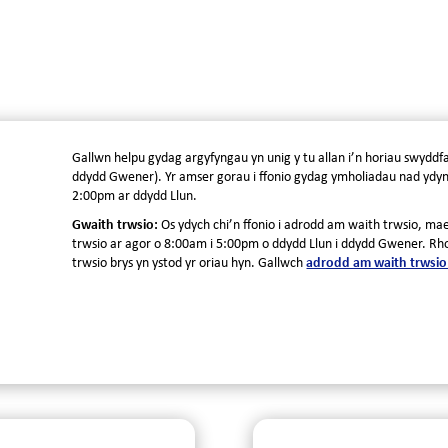
Gallwn helpu gydag argyfyngau yn unig y tu allan i’n horiau swyddf
ddydd Gwener). Yr amser gorau i ffonio gydag ymholiadau nad ydyn
2:00pm ar ddydd Llun.
Gwaith trwsio:
Os ydych chi’n ffonio i adrodd am waith trwsio, mae
trwsio ar agor o 8:00am i 5:00pm o ddydd Llun i ddydd Gwener. Rhod
trwsio brys yn ystod yr oriau hyn. Gallwch
adrodd am waith trwsio 