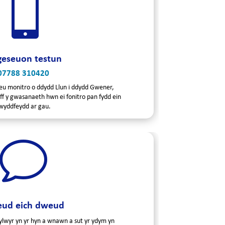

eseuon testun
07788 310420
 eu monitro o ddydd Llun i ddydd Gwener,
iff y gwasanaeth hwn ei fonitro pan fydd ein
wyddfeydd ar gau.
v
ud eich dweud
lwyr yn yr hyn a wnawn a sut yr ydym yn