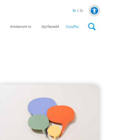
En
Cy
Amdanom ni
Gyrfaoedd
Cysylltu