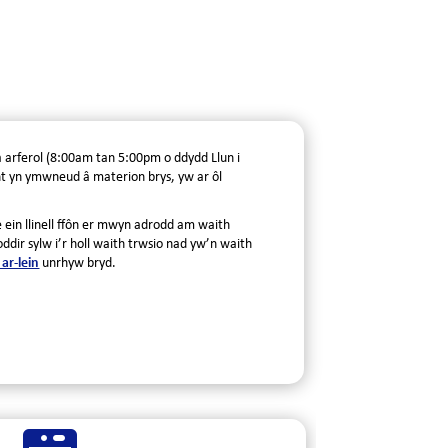
a arferol (8:00am tan 5:00pm o ddydd Llun i
t yn ymwneud â materion brys, yw ar ôl
 ein llinell ffôn er mwyn adrodd am waith
dir sylw i’r holl waith trwsio nad yw’n waith
ar-lein
unrhyw bryd.