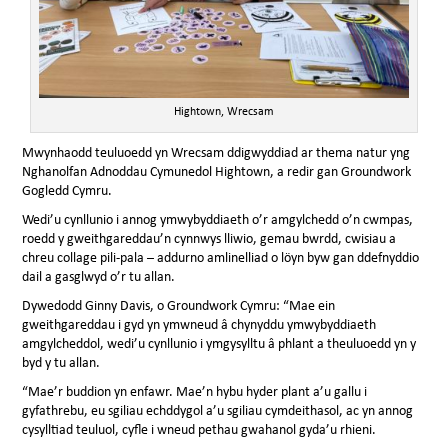
Hightown, Wrecsam
Mwynhaodd teuluoedd yn Wrecsam ddigwyddiad ar thema natur yng
Nghanolfan Adnoddau Cymunedol Hightown, a redir gan Groundwork
Gogledd Cymru.
Wedi’u cynllunio i annog ymwybyddiaeth o’r amgylchedd o’n cwmpas,
roedd y gweithgareddau’n cynnwys lliwio, gemau bwrdd, cwisiau a
chreu collage pili-pala – addurno amlinelliad o löyn byw gan ddefnyddio
dail a gasglwyd o’r tu allan.
Dywedodd Ginny Davis, o Groundwork Cymru: “Mae ein
gweithgareddau i gyd yn ymwneud â chynyddu ymwybyddiaeth
amgylcheddol, wedi’u cynllunio i ymgysylltu â phlant a theuluoedd yn y
byd y tu allan.
“Mae’r buddion yn enfawr. Mae’n hybu hyder plant a’u gallu i
gyfathrebu, eu sgiliau echddygol a’u sgiliau cymdeithasol, ac yn annog
cysylltiad teuluol, cyfle i wneud pethau gwahanol gyda’u rhieni.