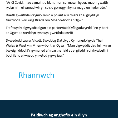
“Ar ôl Covid, mae cymaint o blant mor isel mewn hyder, mae’r gwaith
rydyn ni’n ei wneud wir yn ceisio goresgyn hyn a magu eu hyder eto.”
Daeth gweithdai drymio Tanio â phlant a’u rhieni at ei gilydd yn
Niwrnod Hwyl Pasg Bracla ym Mhen-y-bont ar Ogwr.
Trefnwyd y digwyddiad gan ein partneriaid Cyflogadwyedd Pen-y-bont
ar Ogwr ac roedd yn cynnwys gweithdai crefft.
Dywedodd Laura Allcott, Swyddog Datblygu Cymunedol gyda Thai
Wales & West ym Mhen-y-bont ar Ogwr: “Mae digwyddiadau fel hyn yn
bwysig i ddod â’r gymuned a’n partneriaid at ei gilydd i roi rhywbeth i
bobl ifanc ei wneud yn ystod y gwyliau.”
Rhannwch
Peidiwch ag anghofio ein dilyn