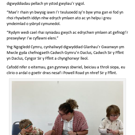
digwyddiadau pellach yn ystod gwyliau’r ysgol.
“Mae’r rhain yn bwysig iawn i’r teuluoedd sy’n byw yma gan ei fod yn
rhoi rhywbeth iddyn nhw edrych ymlaen ato ac yn helpu i greu
ymdeimlad o ysbryd cymunedol.
“Rydym wedi cael rhai syniadau gwych ac edrychwn ymlaen at gefnogi’r
preswylwyr i’w cyflawni eleni.”
Yng Ngogledd Cymru, cynhaliwyd digwyddiad Glanhau’r Gwanwyn ym
Mwcle gyda chefnogaeth Cadwch Gymru’n Daclus, Cadwch Sir y Fflint
yn Daclus, Cyngor Sir y Fflint a chynghorwyr lleol.
Cafodd nifer o eitemau, gan gynnwys sbwriel, beiciau a throli siopa, eu
clirio o ardal o goetir drws nesaf i Powell Road yn nhref Sir y Fflint.