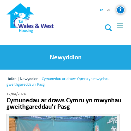
En
Cy
Newyddion
Hafan
|
Newyddion
|
Cymunedau ar draws Cymru yn mwynhau
gweithgareddau’r Pasg
12/04/2024
Cymunedau ar draws Cymru yn mwynhau
gweithgareddau’r Pasg