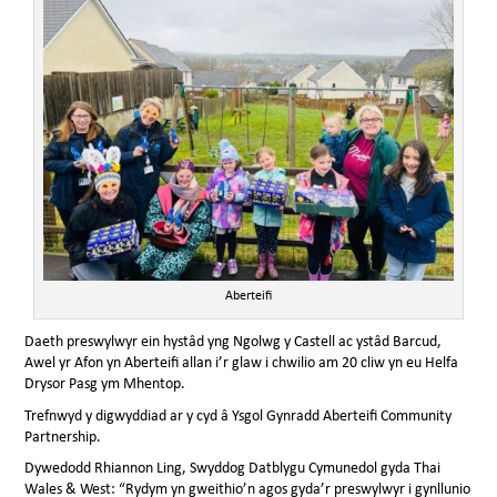
Aberteifi
Daeth preswylwyr ein hystâd yng Ngolwg y Castell ac ystâd Barcud,
Awel yr Afon yn Aberteifi allan i’r glaw i chwilio am 20 cliw yn eu Helfa
Drysor Pasg ym Mhentop.
Trefnwyd y digwyddiad ar y cyd â Ysgol Gynradd Aberteifi Community
Partnership.
Dywedodd Rhiannon Ling, Swyddog Datblygu Cymunedol gyda Thai
Wales & West: “Rydym yn gweithio’n agos gyda’r preswylwyr i gynllunio