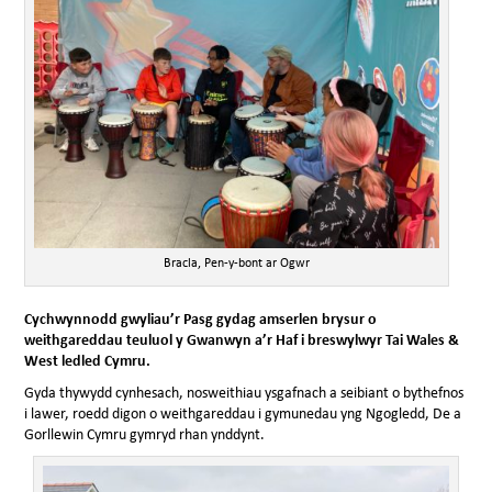
Bracla, Pen-y-bont ar Ogwr
Cychwynnodd gwyliau’r Pasg gydag amserlen brysur o
weithgareddau teuluol y Gwanwyn a’r Haf i breswylwyr Tai Wales &
West ledled Cymru.
Gyda thywydd cynhesach, nosweithiau ysgafnach a seibiant o bythefnos
i lawer, roedd digon o weithgareddau i gymunedau yng Ngogledd, De a
Gorllewin Cymru gymryd rhan ynddynt.