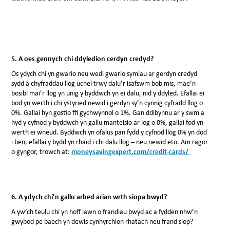
5. A oes gennych chi ddyledion cerdyn credyd?
Os ydych chi yn gwario neu wedi gwario symiau ar gerdyn credyd
sydd â chyfraddau llog uchel trwy dalu’r isafswm bob mis, mae’n
bosibl mai’r llog yn unig y byddwch yn ei dalu, nid y ddyled. Efallai ei
bod yn werth i chi ystyried newid i gerdyn sy’n cynnig cyfradd llog o
0%. Gallai hyn gostio ffi gychwynnol o 1%. Gan ddibynnu ar y swm a
hyd y cyfnod y byddwch yn gallu manteisio ar log o 0%, gallai fod yn
werth ei wneud. Byddwch yn ofalus pan fydd y cyfnod llog 0% yn dod
i ben, efallai y bydd yn rhaid i chi dalu llog – neu newid eto. Am ragor
o gyngor, trowch at:
moneysavingexpert.com/credit-cards/
6.
A ydych chi’n gallu arbed arian wrth siopa bwyd?
A yw’ch teulu chi yn hoff iawn o frandiau bwyd ac a fydden nhw’n
gwybod pe baech yn dewis cynhyrchion rhatach neu frand siop?