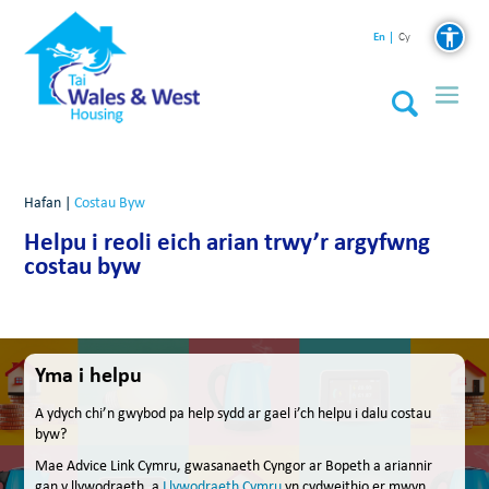
En
Cy
Hafan
|
Costau Byw
Helpu i reoli eich arian trwy’r argyfwng
costau byw
Yma i helpu
A ydych chi’n gwybod pa help sydd ar gael i’ch helpu i dalu costau
byw?
Mae Advice Link Cymru, gwasanaeth Cyngor ar Bopeth a ariannir
gan y llywodraeth, a
Llywodraeth Cymru
yn cydweithio er mwyn