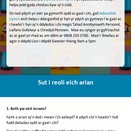
helpu pobl gyda chostau byw sy’n codi.
Os nad ydych yn siŵr pa gymorth sydd ar gael i chi, gall
Advicelink
Cymru
eich helpu i ddarganfod yr hyn yr ydych yn gymwys i’w gael ac
i hawlio’r hyn sy’n ddyledus i chi megis Taliad Annibyniaeth Personol,
Lwfans Gofalwyr a Chredyd Pensiwn. Mae eu cyngor yn gyfrinachol
ac ar gael yn rhad ac am ddim ar 0808 250 5700. Mae’r llinellau ar
agor o ddydd Llun i ddydd Gwener rhwng 9am a 5pm.
Sut i reoli eich arian
1.
Beth yw eich incwm?
Faint o arian sy’n dod i mewn i’ch aelwyd? A ydych chi’n hawlio’r holl
fudd-daliadau sydd ar gael i chi?