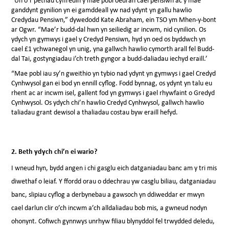
“Un o’r pethau cyffredin y mae pobl oedran cael pensiwn ac y mae
ganddynt gynilion yn ei gamddeall yw nad ydynt yn gallu hawlio
Credydau Pensiwn,” dywedodd Kate Abraham, ein TSO ym Mhen-y-bont
ar Ogwr. “Mae’r budd-dal hwn yn seiliedig ar incwm, nid cynilion. Os
ydych yn gymwys i gael y Credyd Pensiwn, hyd yn oed os byddwch yn
cael £1 ychwanegol yn unig, yna gallwch hawlio cymorth arall fel Budd-
dal Tai, gostyngiadau i’ch treth gyngor a budd-daliadau iechyd eraill.’
“Mae pobl iau sy’n gweithio yn tybio nad ydynt yn gymwys i gael Credyd
Cynhwysol gan ei bod yn ennill cyflog. Fodd bynnag, os ydynt yn talu eu
rhent ac ar incwm isel, gallent fod yn gymwys i gael rhywfaint o Gredyd
Cynhwysol. Os ydych chi’n hawlio Credyd Cynhwysol, gallwch hawlio
taliadau grant dewisol a thaliadau costau byw eraill hefyd.
2.
Beth ydych chi’n ei wario?
I wneud hyn, bydd angen i chi gasglu eich datganiadau banc am y tri mis
diwethaf o leiaf. Y ffordd orau o ddechrau yw casglu biliau, datganiadau
banc, slipiau cyflog a derbynebau a gawsoch yn ddiweddar er mwyn
cael darlun clir o’ch incwm a’ch alldaliadau bob mis, a gwneud nodyn
ohonynt. Cofiwch gynnwys unrhyw filiau blynyddol fel trwydded deledu,