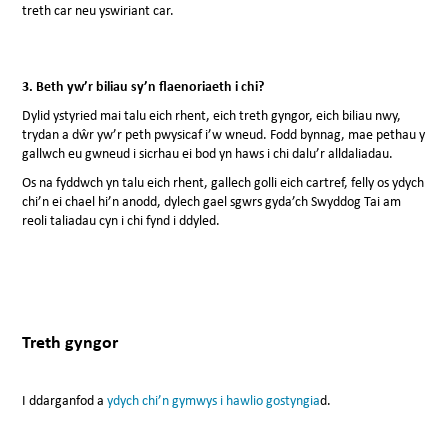
treth car neu yswiriant car.
3.
Beth yw’r biliau sy’n flaenoriaeth i chi?
Dylid ystyried mai talu eich rhent, eich treth gyngor, eich biliau nwy,
trydan a dŵr yw’r peth pwysicaf i’w wneud. Fodd bynnag, mae pethau y
gallwch eu gwneud i sicrhau ei bod yn haws i chi dalu’r alldaliadau.
Os na fyddwch yn talu eich rhent, gallech golli eich cartref, felly os ydych
chi’n ei chael hi’n anodd, dylech gael sgwrs gyda’ch Swyddog Tai am
reoli taliadau cyn i chi fynd i ddyled.
Treth gyngor
I ddarganfod a
ydych chi’n gymwys i hawlio gostyngia
d.