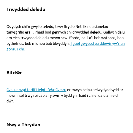
Trwydded deledu
Os ydych chi’n gwylio teledu, trwy ffrydio Netflix neu sianelau
tanysgrifio eraill, rhaid bod gennych chi drwydded deledu. Gallwch dalu
am eich trwydded deledu mewn sawl ffordd, naill a’i bob wythnos, bob
pythefnos, bob mis neu bob blwyddyn.
I gael gwybod pa ddewis yw’r un
gorau i chi.
Bil dŵr
Cynlluniwyd tariff HelpU Dŵr Cymru
er mwyn helpu aelwydydd sydd ar
incwm isel trwy roi cap ar y swm y bydd yn rhaid i chi ei dalu am eich
dŵr.
Nwy a Thrydan