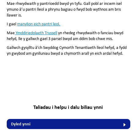
Mae rhwydwaith y pantrïoedd bwyd yn tyfu. Gall pobl ar incwm isel
ymuno â’u pantri lleol a phrynu bagiau o fwyd bob wythnos am bris
llawer is.
I gael
manylion eich pantri leol.
Mae
Ymddiriedolaeth Trussell
yn rhedeg rhwydwaith o fanciau bwyd
hefyd, lle y gallwch gael 3 parsel bwyd am ddim bob chwe mis.
Gallwch gysylltu â’ch Swyddog Cymorth Tenantiaeth lleol hefyd, a fydd
yn gwybod am gynlluniau bwyd a chymorth arall yn eich ardal hefyd.
Taliadau i helpu i dalu biliau ynni
Dyled ynni