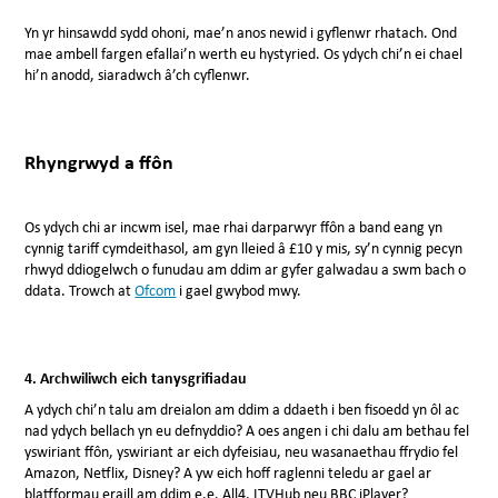
Yn yr hinsawdd sydd ohoni, mae’n anos newid i gyflenwr rhatach. Ond
mae ambell fargen efallai’n werth eu hystyried. Os ydych chi’n ei chael
hi’n anodd, siaradwch â’ch cyflenwr.
Rhyngrwyd a ffôn
Os ydych chi ar incwm isel, mae rhai darparwyr ffôn a band eang yn
cynnig tariff cymdeithasol, am gyn lleied â £10 y mis, sy’n cynnig pecyn
rhwyd ddiogelwch o funudau am ddim ar gyfer galwadau a swm bach o
ddata. Trowch at
Ofcom
i gael gwybod mwy.
4. Archwiliwch eich tanysgrifiadau
A ydych chi’n talu am dreialon am ddim a ddaeth i ben fisoedd yn ôl ac
nad ydych bellach yn eu defnyddio? A oes angen i chi dalu am bethau fel
yswiriant ffôn, yswiriant ar eich dyfeisiau, neu wasanaethau ffrydio fel
Amazon, Netflix, Disney? A yw eich hoff raglenni teledu ar gael ar
blatfformau eraill am ddim e.e. All4, ITVHub neu BBC iPlayer?