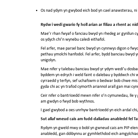
Os nad ydym yn gwybod eich bod yn cael anawsterau, ni 
Rydw i wedi gwario fy holl arian ar filiau a rhent ac n
Mae’r rhan fwyaf o fanciau bwyd yn rhedeg ar gynllun cyf
os ydych chi’n wynebu caledi eithafol.
Fel arfer, mae parsel banc bwyd yn cynnwys digon o fwy
pethau ymolchi hanfodol. Fel arfer, bydd banciau bwyd yn 
unigolyn.
Mae nifer y talebau banciau bwyd yr ydym wedi’u dosbar
byddem yn edrych i weld faint o dalebau y byddwch chi 
cyrraedd y terfyn, sef uchafswm o bedwar bob chwe mis 
gyda chi ac yn trafod cymorth ariannol arall gan mai cy
Ceir nifer o bantrïoedd mewn nifer o’n cymunedau, lle y g
am gwdyn o fwyd bob wythnos.
I gael gwybod a oes unrhyw bantrïoedd yn eich ardal chi
Sut allaf wneud cais am fudd-daliadau anabledd fel Ta
Rydym yn gweld mwy o bobl yn gwneud cais am PIP eleni.
anabledd, gan ddibynnu ar gymhlethdod eich amgylchia