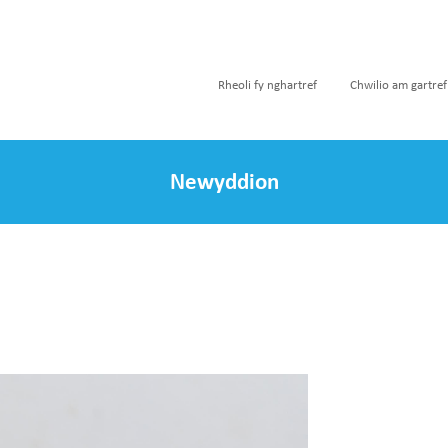
Rheoli fy nghartref
Chwilio am gartref
Newyddion