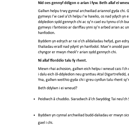
Nid oes gennyf ddigon o arian i fyw. Beth allaf ei wne
Gallwn helpu trwy gynnal archwiliad ariannol gyda chi. G
gymwys i’w cael a’ch helpu i’w hawlio, os nad ydych yn
ddyledion sydd gennych chi ac sy’n cael eu tynnu o’ch bud
gymwys i fanteisio ar dariffau ynni sy’n arbed arian ac un
hanfodion.
Byddem yn edrych ar rai o’ch alldaliadau hefyd, gan edr
thaliadau eraill nad ydynt yn hanfodol. Mae’n anodd pa
chyngor er mwyn rheoli’r arian sydd gennych chi.
Ni allaf fforddio talu fy rhent.
Mewn rhai achosion, gallwn eich helpu i wneud cais i’ch 
i dalu eich ôl-ddyledion neu grantiau Atal Digartrefedd, 
Yna, gallwn weithio gyda chi i greu cynllun talu rhent sy’n
Beth ddylwn i ei wneud?
Peidiwch â chuddio. Siaradwch â’ch Swyddog Tai neu’c
Byddwn yn cynnal archwiliad budd-daliadau er mwyn sicrh
gael i chi.