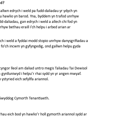
ud?
allwn edrych i weld pa fudd-daliadau yr ydych yn
 eu hawlio yn barod. Yna, byddem yn trafod unrhyw
d-daliadau, gan edrych i weld a allech chi fod yn
rhyw bethau eraill i’ch helpu i arbed arian ar
ych i weld a fyddai modd stopio unrhyw danysgrifiadau a
n fo’ch incwm yn gyfyngedig, ond gallwn helpu gyda
cyngor lleol am daliad untro megis Taliadau Tai Dewisol
a gynlluniwyd i helpu’r rhai sydd yn yr angen mwyaf.
 ystyried eich sefyllfa ariannol.
h Swyddog Cymorth Tenantiaeth.
au eich bod yn hawlio’r holl gymorth ariannol sydd ar