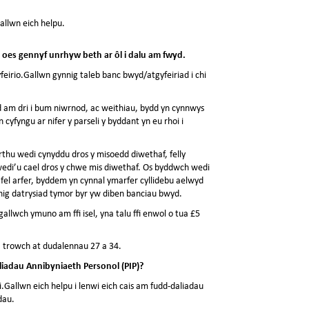
allwn eich helpu.
id oes gennyf unrhyw beth ar ôl i dalu am fwyd.
eirio.Gallwn gynnig taleb banc bwyd/atgyfeiriad i chi
d am dri i bum niwrnod, ac weithiau, bydd yn cynnwys
cyfyngu ar nifer y parseli y byddant yn eu rhoi i
thu wedi cynyddu dros y misoedd diwethaf, felly
wedi’u cael dros y chwe mis diwethaf. Os byddwch wedi
fel arfer, byddem yn cynnal ymarfer cyllidebu aelwyd
nnig datrysiad tymor byr yw diben banciau bwyd.
allwch ymuno am ffi isel, yna talu ffi enwol o tua £5
, trowch at dudalennau 27 a 34.
liadau Annibyniaeth Personol (PIP)?
Gallwn eich helpu i lenwi eich cais am fudd-daliadau
dau.