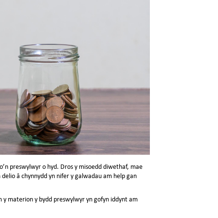
 o’n preswylwyr o hyd. Dros y misoedd diwethaf, mae
 delio â chynnydd yn nifer y galwadau am help gan
m y materion y bydd preswylwyr yn gofyn iddynt am