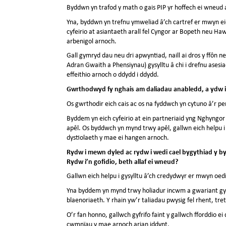
Byddwn yn trafod y math o gais PIP yr hoffech ei wneud a
Yna, byddwn yn trefnu ymweliad â’ch cartref er mwyn eic
cyfeirio at asiantaeth arall fel Cyngor ar Bopeth neu 
arbenigol arnoch.
Gall gymryd dau neu dri apwyntiad, naill ai dros y ffôn n
Adran Gwaith a Phensiynau) gysylltu â chi i drefnu ases
effeithio arnoch o ddydd i ddydd.
Gwrthodwyd fy nghais am daliadau anabledd, a ydw i’
Os gwrthodir eich cais ac os na fyddwch yn cytuno â’r pe
Byddem yn eich cyfeirio at ein partneriaid yng Nghyngor 
apêl. Os byddwch yn mynd trwy apêl, gallwn eich helpu i 
dystiolaeth y mae ei hangen arnoch.
Rydw i mewn dyled ac rydw i wedi cael bygythiad y b
Rydw i’n gofidio, beth allaf ei wneud?
Gallwn eich helpu i gysylltu â’ch credydwyr er mwyn oe
Yna byddem yn mynd trwy holiadur incwm a gwariant gyda 
blaenoriaeth. Y rhain yw’r taliadau pwysig fel rhent, tre
O’r fan honno, gallwch gyfrifo faint y gallwch fforddio ei
cwmnïau y mae arnoch arian iddynt.