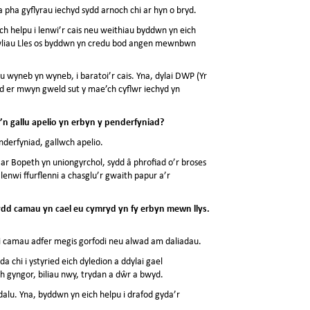
 pha gyflyrau iechyd sydd arnoch chi ar hyn o bryd.
h helpu i lenwi’r cais neu weithiau byddwn yn eich
Hawliau Lles os byddwn yn credu bod angen mewnbwn
eu wyneb yn wyneb, i baratoi’r cais. Yna, dylai DWP (Yr
iad er mwyn gweld sut y mae’ch cyflwr iechyd yn
n gallu apelio yn erbyn y penderfyniad?
nderfyniad, gallwch apelio.
ar Bopeth yn uniongyrchol, sydd â phrofiad o’r broses
lenwi ffurflenni a chasglu’r gwaith papur a’r
ydd camau yn cael eu cymryd yn fy erbyn mewn llys.
di camau adfer megis gorfodi neu alwad am daliadau.
chi i ystyried eich dyledion a ddylai gael
th gyngor, biliau nwy, trydan a dŵr a bwyd.
 dalu. Yna, byddwn yn eich helpu i drafod gyda’r