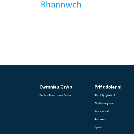
Rhannwch
Cwmnïau Grŵp
Prif ddolenni
Cambria Maintenance Services
Rheoli fy nghartref
Chwilio am gartref
Amdanom ni
Gyrfaoedd
Cysylltu