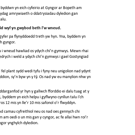
 y byddwn yn eich cyfeirio at Gyngor ar Bopeth am
 gydag amrywiaeth o ddatrysiadau dyledion gan
alu.
c nid wyf yn gwybod beth i’w wneud.
gyfer pa flynyddoedd treth yw hyn. Yna, byddem yn
th gyngor.
pu i wneud hawliad os ydych chi’n gymwys. Mewn rhai
 edrych i weld a ydych chi’n gymwys i gael Gostyngiad
el plant sydd wedi tyfu i fyny neu unigolion nad ydynt
yddion, sy’n byw yn y tŷ. Os nad yw eu manylion nhw yn
ddarganfod yr hyn y gallwch fforddio ei dalu tuag at y
ôl, byddem yn eich helpu i gyflwyno cynllun talu i’ch
s 12 mis yn lle’r 10 mis safonol o’r flwyddyn.
ad camau cyfreithiol neu os nad oes gennych chi
n am oedi o un mis gan y cyngor, ac fe allai hwn roi’r
ngor ynghylch dyledion.