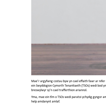
Mae’r argyfwng costau byw yn cael effaith fawr ar nifer
ein Swyddogion Cymorth Tenantiaeth (TSOs) wedi bod yn
breswylwyr sy’n cael trafferthion ariannol.
Yma, mae ein tîm o TSOs wedi paratoi ychydig gyngor a
help amdanynt amlaf.