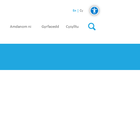
En
Cy
Amdanom ni
Gyrfaoedd
Cysylltu