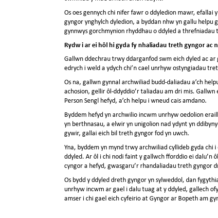
Os oes gennych chi nifer fawr o ddyledion mawr, efallai
gyngor ynghylch dyledion, a byddan nhw yn gallu helpu
gynnwys gorchmynion rhyddhau o ddyled a threfniadau t
Rydw i ar ei hôl hi gyda fy nhaliadau treth gyngor a
Gallwn ddechrau trwy ddarganfod swm eich dyled ac ar 
edrych i weld a ydych chi’n cael unrhyw ostyngiadau tre
Os na, gallwn gynnal archwiliad budd-daliadau a’ch hel
achosion, gellir ôl-ddyddio’r taliadau am dri mis. Gallwn
Person Sengl hefyd, a’ch helpu i wneud cais amdano.
Byddem hefyd yn archwilio incwm unrhyw oedolion eraill f
yn berthnasau, a elwir yn unigolion nad ydynt yn ddibyn
gywir, gallai eich bil treth gyngor fod yn uwch.
Yna, byddem yn mynd trwy archwiliad cyllideb gyda chi i 
ddyled. Ar ôl i chi nodi faint y gallwch fforddio ei dalu’n 
cyngor a hefyd, gwasgaru’r rhandaliadau treth gyngor dro
Os bydd y ddyled dreth gyngor yn sylweddol, dan fygythi
unrhyw incwm ar gael i dalu tuag at y ddyled, gallech ofy
amser i chi gael eich cyfeirio at Gyngor ar Bopeth am gy