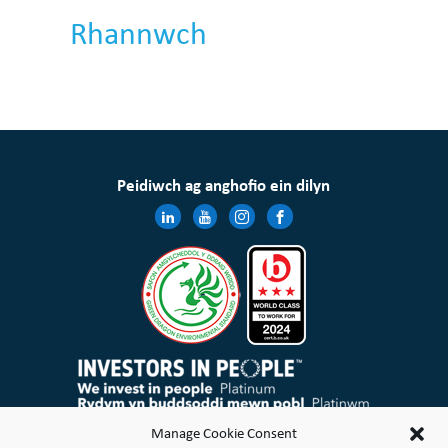
Rhannwch
Peidiwch ag anghofio ein dilyn
Mae Cymdeithas Tai Wales & West Cyfyngedig wedi’i chofrestru yng Nghymru a Lloegr gyda rheolau elusennol
Manage Cookie Consent
ac mae’n gymdeithas gofrestredig dan Ddeddf Cymdeithasau Cydweithredol a Chymdeithasau Budd