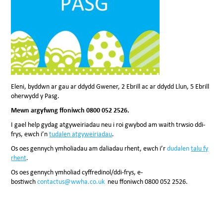
Eleni, byddwn ar gau ar ddydd Gwener, 2 Ebrill ac ar ddydd Llun, 5 Ebrill
oherwydd y Pasg.
Mewn argyfwng ffoniwch 0800 052 2526.
I gael help gydag atgyweiriadau neu i roi gwybod am waith trwsio ddi-
frys, ewch i’n
tudalen atgyweiriadau
.
Os oes gennych ymholiadau am daliadau rhent, ewch i’r
dudalen
talu fy
rhent
.
Os oes gennych ymholiad cyffredinol/ddi-frys, e-
bostiwch
contactus@wwha.co.uk
neu ffoniwch 0800 052 2526.