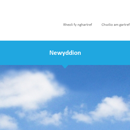
Rheoli fy nghartref
Chwilio am gartref
Newyddion