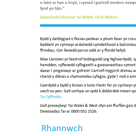
o faint ar hyn o bryd, i symud i gartrefi modern new
fynd yn hŷn.”
Dywedodd Rheolwr Tai WWH, Chris Walton
Bydd y datblygiad o flociau pedwar a phum llawr yn creu 
byddant yn cynnwys ardaloedd cymdeithasol a balconïau 
ffrindiau. Ceir lleoedd parcio oddi ar y ffordd hefyd.
Mae Llanisien yn faestref boblogaidd yng Nghaerdydd, s
hamdden, cyfleoedd cyflogaeth a gwasanaethau cymorth. Ce
daear I ymgeiswyr ar gofrestr Cartrefi Hygyrch drenau ar
chanol y ddinas a chymunedau cyfagos, gyda’r nod o annog
Caerdydd a bydd y broses o lunio rhestr fer yn cychwyn yn 
uwch eu pen. Gall unrhyw un sydd â diddordeb mewn symu
Tai Cyffredin.
Gall preswylwyr Tai Wales & West ofyn am ffurflen gais d
Dewisiadau Tai ar 0800 052 2526.
Rhannwch