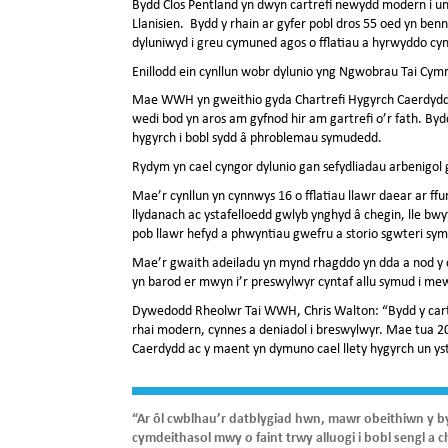
Bydd Clos Pentland yn dwyn cartrefi newydd modern i un
Llanisien. Bydd y rhain ar gyfer pobl dros 55 oed yn ben
dyluniwyd i greu cymuned agos o fflatiau a hyrwyddo cy
Enillodd ein cynllun wobr dylunio yng Ngwobrau Tai Cym
Mae WWH yn gweithio gyda Chartrefi Hygyrch Caerdydd i
wedi bod yn aros am gyfnod hir am gartrefi o’r fath. Bydd
hygyrch i bobl sydd â phroblemau symudedd.
Rydym yn cael cyngor dylunio gan sefydliadau arbenigo
Mae’r cynllun yn cynnwys 16 o fflatiau llawr daear ar ff
llydanach ac ystafelloedd gwlyb ynghyd â chegin, lle bwyt
pob llawr hefyd a phwyntiau gwefru a storio sgwteri sym
Mae’r gwaith adeiladu yn mynd rhagddo yn dda a nod y c
yn barod er mwyn i’r preswylwyr cyntaf allu symud i me
Dywedodd Rheolwr Tai WWH, Chris Walton: “Bydd y cartr
rhai modern, cynnes a deniadol i breswylwyr. Mae tua 20
Caerdydd ac y maent yn dymuno cael llety hygyrch un yst
“Ar ôl cwblhau’r datblygiad hwn, mawr obeithiwn y by
cymdeithasol mwy o faint trwy alluogi i bobl sengl a 