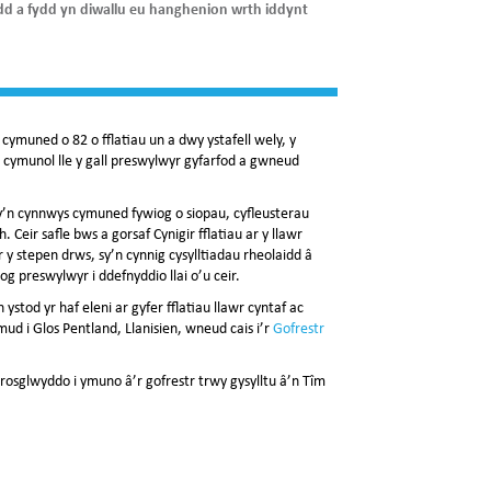
ydd a fydd yn diwallu eu hanghenion wrth iddynt
cymuned o 82 o fflatiau un a dwy ystafell wely, y
cymunol lle y gall preswylwyr gyfarfod a gwneud
y’n cynnwys cymuned fywiog o siopau, cyfleusterau
ir safle bws a gorsaf Cynigir fflatiau ar y llawr
 y stepen drws, sy’n cynnig cysylltiadau rheolaidd â
 preswylwyr i ddefnyddio llai o’u ceir.
ystod yr haf eleni ar gyfer fflatiau llawr cyntaf ac
d i Glos Pentland, Llanisien, wneud cais i’r
Gofrestr
rosglwyddo i ymuno â’r gofrestr trwy gysylltu â’n Tîm