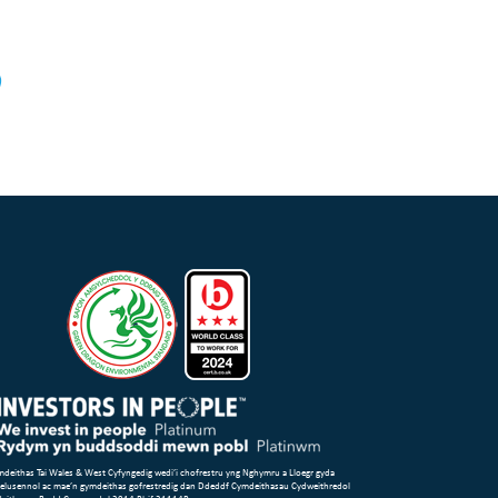
deithas Tai Wales & West Cyfyngedig wedi’i chofrestru yng Nghymru a Lloegr gyda
 elusennol ac mae’n gymdeithas gofrestredig dan Ddeddf Cymdeithasau Cydweithredol