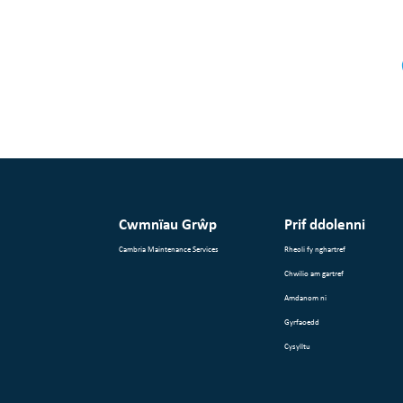
Cwmnïau Grŵp
Prif ddolenni
Cambria Maintenance Services
Rheoli fy nghartref
Chwilio am gartref
Amdanom ni
Gyrfaoedd
Cysylltu