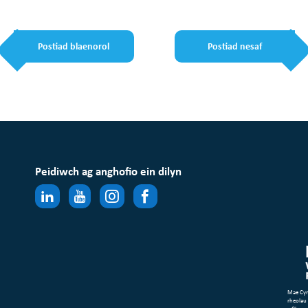
Postiad blaenorol
Postiad nesaf
Peidiwch ag anghofio ein dilyn
Mae Cym
rheolau