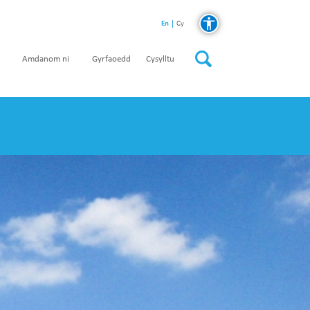
En
Cy
Amdanom ni
Gyrfaoedd
Cysylltu