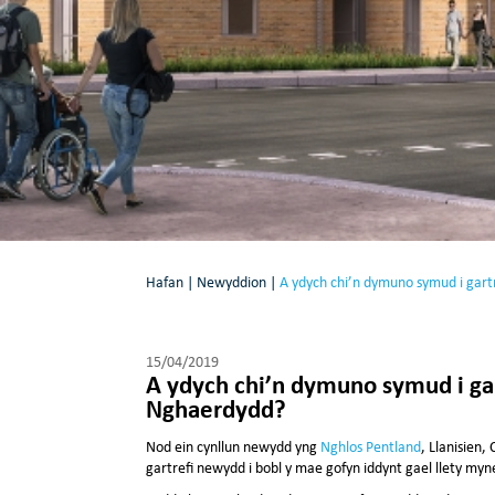
Hafan
|
Newyddion
|
A ydych chi’n dymuno symud i ga
15/04/2019
A ydych chi’n dymuno symud i g
Nghaerdydd?
Nod ein cynllun newydd yng
Nghlos Pentland
, Llanisien,
gartrefi newydd i bobl y mae gofyn iddynt gael llety my