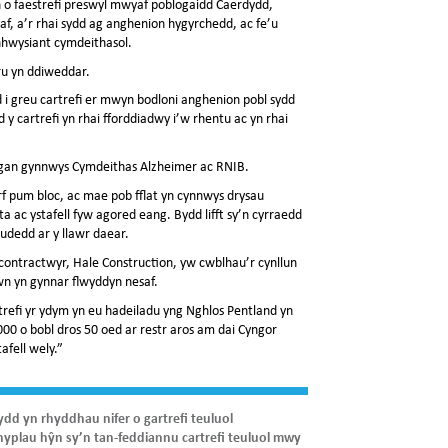
 o faestrefi preswyl mwyaf poblogaidd Caerdydd,
naf, a’r rhai sydd ag anghenion hygyrchedd, ac fe’u
nhwysiant cymdeithasol.
ru yn ddiweddar.
 greu cartrefi er mwyn bodloni anghenion pobl sydd
 y cartrefi yn rhai fforddiadwy i’w rhentu ac yn rhai
l gan gynnwys Cymdeithas Alzheimer ac RNIB.
urf pum bloc, ac mae pob fflat yn cynnwys drysau
a ac ystafell fyw agored eang. Bydd lifft sy’n cyrraedd
udedd ar y llawr daear.
ontractwyr, Hale Construction, yw cwblhau’r cynllun
wn yn gynnar flwyddyn nesaf.
efi yr ydym yn eu hadeiladu yng Nghlos Pentland yn
00 o bobl dros 50 oed ar restr aros am dai Cyngor
afell wely.”
dd yn rhyddhau nifer o gartrefi teuluol
chyplau hŷn sy’n tan-feddiannu cartrefi teuluol mwy