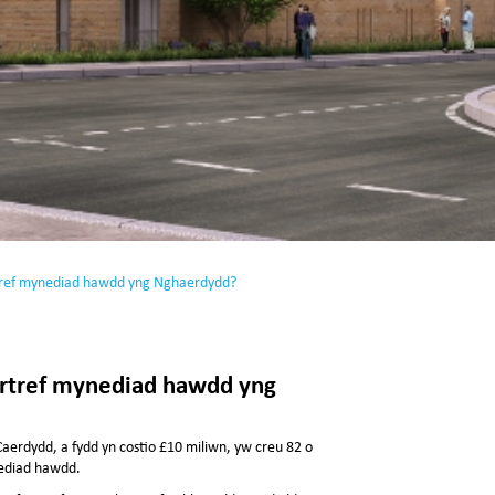
rtref mynediad hawdd yng Nghaerdydd?
artref mynediad hawdd yng
 Caerdydd, a fydd yn costio £10 miliwn, yw creu 82 o
nediad hawdd.