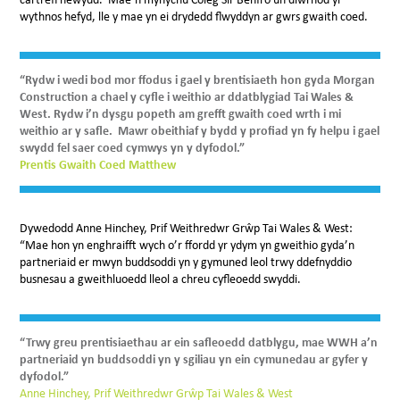
wythnos hefyd, lle y mae yn ei drydedd flwyddyn ar gwrs gwaith coed.
“Rydw i wedi bod mor ffodus i gael y brentisiaeth hon gyda Morgan
Construction a chael y cyfle i weithio ar ddatblygiad Tai Wales &
West. Rydw i’n dysgu popeth am grefft gwaith coed wrth i mi
weithio ar y safle. Mawr obeithiaf y bydd y profiad yn fy helpu i gael
swydd fel saer coed cymwys yn y dyfodol.”
Prentis Gwaith Coed Matthew
Dywedodd Anne Hinchey, Prif Weithredwr Grŵp Tai Wales & West:
“Mae hon yn enghraifft wych o’r ffordd yr ydym yn gweithio gyda’n
partneriaid er mwyn buddsoddi yn y gymuned leol trwy ddefnyddio
busnesau a gweithluoedd lleol a chreu cyfleoedd swyddi.
“Trwy greu prentisiaethau ar ein safleoedd datblygu, mae WWH a’n
partneriaid yn buddsoddi yn y sgiliau yn ein cymunedau ar gyfer y
dyfodol.”
Anne Hinchey, Prif Weithredwr Grŵp Tai Wales & West