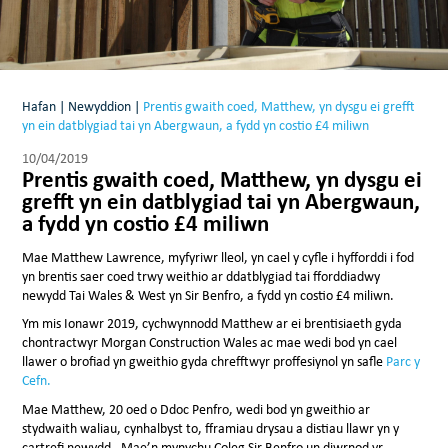
Hafan
|
Newyddion
|
Prentis gwaith coed, Matthew, yn dysgu ei grefft
yn ein datblygiad tai yn Abergwaun, a fydd yn costio £4 miliwn
10/04/2019
Prentis gwaith coed, Matthew, yn dysgu ei
grefft yn ein datblygiad tai yn Abergwaun,
a fydd yn costio £4 miliwn
Mae Matthew Lawrence, myfyriwr lleol, yn cael y cyfle i hyfforddi i fod
yn brentis saer coed trwy weithio ar ddatblygiad tai fforddiadwy
newydd Tai Wales & West yn Sir Benfro, a fydd yn costio £4 miliwn.
Ym mis Ionawr 2019, cychwynnodd Matthew ar ei brentisiaeth gyda
chontractwyr Morgan Construction Wales ac mae wedi bod yn cael
llawer o brofiad yn gweithio gyda chrefftwyr proffesiynol yn safle
Parc y
Cefn.
Mae Matthew, 20 oed o Ddoc Penfro, wedi bod yn gweithio ar
stydwaith waliau, cynhalbyst to, fframiau drysau a distiau llawr yn y
cartrefi newydd. Mae’n mynychu Coleg Sir Benfro un diwrnod yr