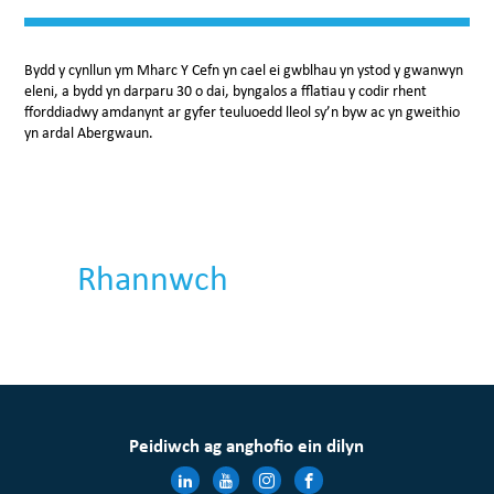
Bydd y cynllun ym Mharc Y Cefn yn cael ei gwblhau yn ystod y gwanwyn
eleni, a bydd yn darparu 30 o dai, byngalos a fflatiau y codir rhent
fforddiadwy amdanynt ar gyfer teuluoedd lleol sy’n byw ac yn gweithio
yn ardal Abergwaun.
Rhannwch
Peidiwch ag anghofio ein dilyn