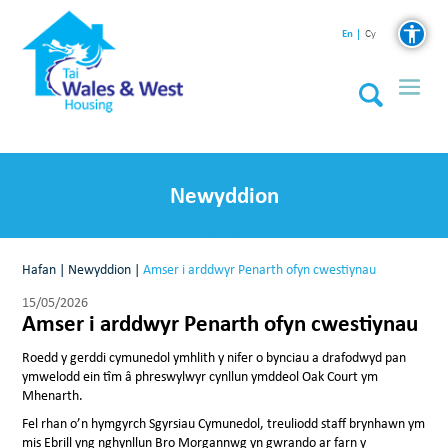
En
Cy
Newyddion
Hafan
|
Newyddion
|
Amser i arddwyr Penarth ofyn cwestiynau
15/05/2026
Amser i arddwyr Penarth ofyn cwestiynau
Roedd y gerddi cymunedol ymhlith y nifer o bynciau a drafodwyd pan
ymwelodd ein tîm â phreswylwyr cynllun ymddeol Oak Court ym
Mhenarth.
Fel rhan o’n hymgyrch Sgyrsiau Cymunedol, treuliodd staff brynhawn ym
mis Ebrill yng nghynllun Bro Morgannwg yn gwrando ar farn y