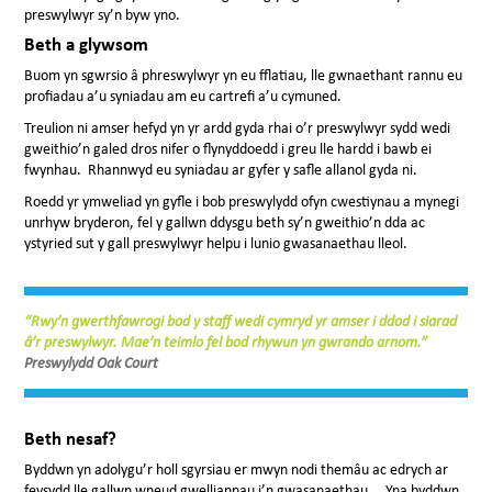
preswylwyr sy’n byw yno.
Beth a glywsom
Buom yn sgwrsio â phreswylwyr yn eu fflatiau, lle gwnaethant rannu eu
profiadau a’u syniadau am eu cartrefi a’u cymuned.
Treulion ni amser hefyd yn yr ardd gyda rhai o’r preswylwyr sydd wedi
gweithio’n galed dros nifer o flynyddoedd i greu lle hardd i bawb ei
fwynhau. Rhannwyd eu syniadau ar gyfer y safle allanol gyda ni.
Roedd yr ymweliad yn gyfle i bob preswylydd ofyn cwestiynau a mynegi
unrhyw bryderon, fel y gallwn ddysgu beth sy’n gweithio’n dda ac
ystyried sut y gall preswylwyr helpu i lunio gwasanaethau lleol.
“Rwy’n gwerthfawrogi bod y staff wedi cymryd yr amser i ddod i siarad
â’r preswylwyr. Mae’n teimlo fel bod rhywun yn gwrando arnom.”
Preswylydd Oak Court
Beth nesaf?
Byddwn yn adolygu’r holl sgyrsiau er mwyn nodi themâu ac edrych ar
feysydd lle gallwn wneud gwelliannau i’n gwasanaethau. Yna byddwn