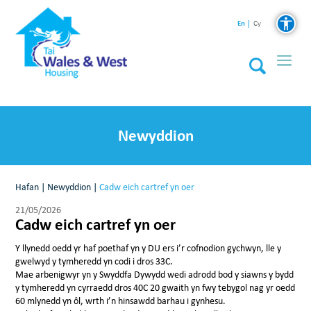
En
Cy
Newyddion
Hafan
|
Newyddion
|
Cadw eich cartref yn oer
21/05/2026
Cadw eich cartref yn oer
Y llynedd oedd yr haf poethaf yn y DU ers i’r cofnodion gychwyn, lle y
gwelwyd y tymheredd yn codi i dros 33C.
Mae arbenigwyr yn y Swyddfa Dywydd wedi adrodd bod y siawns y bydd
y tymheredd yn cyrraedd dros 40C 20 gwaith yn fwy tebygol nag yr oedd
60 mlynedd yn ôl, wrth i’n hinsawdd barhau i gynhesu.