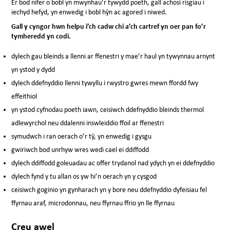
Er bod nifer o bobl yn mwynhau’r tywydd poeth, gall achosi risgiau i
iechyd hefyd, yn enwedig i bobl hŷn ac agored i niwed.
Gall y cyngor hwn helpu i’ch cadw chi a’ch cartref yn oer pan fo’r
tymheredd yn codi.
dylech gau bleinds a llenni ar ffenestri y mae’r haul yn tywynnau arnynt
yn ystod y dydd
dylech ddefnyddio llenni tywyllu i rwystro gwres mewn ffordd fwy
effeithiol
yn ystod cyfnodau poeth iawn, ceisiwch ddefnyddio bleinds thermol
adlewyrchol neu ddalenni inswleiddio ffoil ar ffenestri
symudwch i ran oerach o’r tŷ, yn enwedig i gysgu
gwiriwch bod unrhyw wres wedi cael ei ddiffodd
dylech ddiffodd goleuadau ac offer trydanol nad ydych yn ei ddefnyddio
dylech fynd y tu allan os yw hi’n oerach yn y cysgod
ceisiwch goginio yn gynharach yn y bore neu ddefnyddio dyfeisiau fel
ffyrnau araf, microdonnau, neu ffyrnau ffrio yn lle ffyrnau
Creu awel