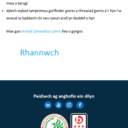
mwy o berygl
dylech wybod symptomau gorflinder gwres a thrawiad gwres a’r hyn i’w
wneud os byddwch chi neu rywun arall yn dioddef o hyn
Mae gan
Iechyd Cyhoeddus Cymru
fwy o gyngor.
Rhannwch
Peidiwch ag anghofio ein dilyn