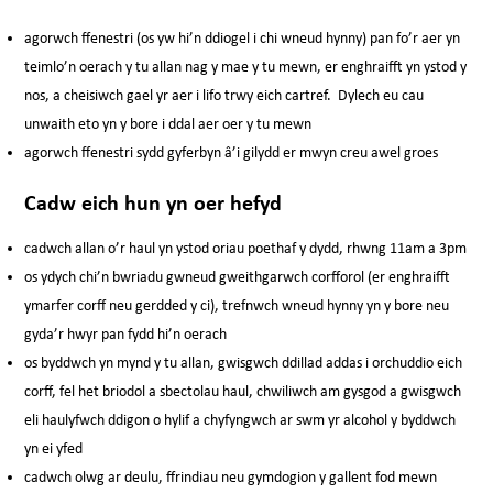
agorwch ffenestri (os yw hi’n ddiogel i chi wneud hynny) pan fo’r aer yn
teimlo’n oerach y tu allan nag y mae y tu mewn, er enghraifft yn ystod y
nos, a cheisiwch gael yr aer i lifo trwy eich cartref. Dylech eu cau
unwaith eto yn y bore i ddal aer oer y tu mewn
agorwch ffenestri sydd gyferbyn â’i gilydd er mwyn creu awel groes
Cadw eich hun yn oer hefyd
cadwch allan o’r haul yn ystod oriau poethaf y dydd, rhwng 11am a 3pm
os ydych chi’n bwriadu gwneud gweithgarwch corfforol (er enghraifft
ymarfer corff neu gerdded y ci), trefnwch wneud hynny yn y bore neu
gyda’r hwyr pan fydd hi’n oerach
os byddwch yn mynd y tu allan, gwisgwch ddillad addas i orchuddio eich
corff, fel het briodol a sbectolau haul, chwiliwch am gysgod a gwisgwch
eli haulyfwch ddigon o hylif a chyfyngwch ar swm yr alcohol y byddwch
yn ei yfed
cadwch olwg ar deulu, ffrindiau neu gymdogion y gallent fod mewn