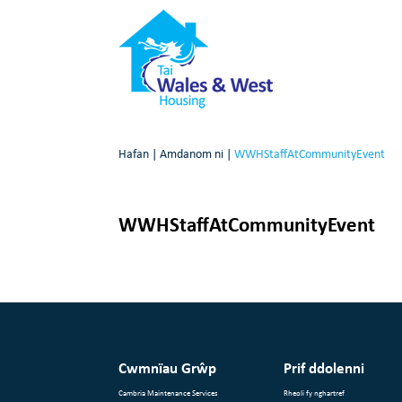
Hafan
|
Amdanom ni
|
WWHStaffAtCommunityEvent
WWHStaffAtCommunityEvent
Cwmnïau Grŵp
Prif ddolenni
Cambria Maintenance Services
Rheoli fy nghartref