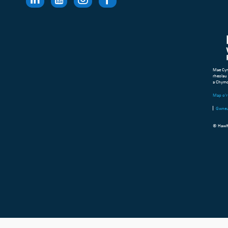
Mae Cym
rheolau
a Chym
Map o’r 
Gwneu
© Hawlf