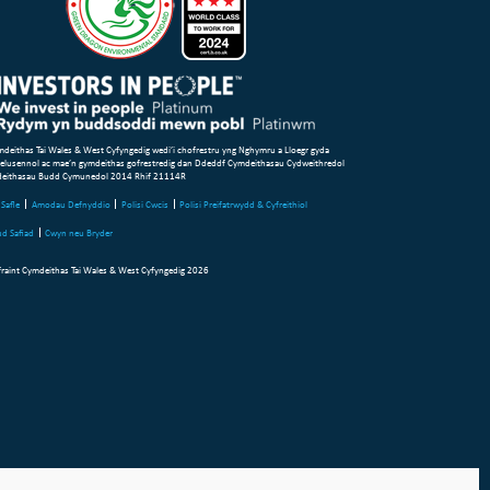
deithas Tai Wales & West Cyfyngedig wedi’i chofrestru yng Nghymru a Lloegr gyda
 elusennol ac mae’n gymdeithas gofrestredig dan Ddeddf Cymdeithasau Cydweithredol
deithasau Budd Cymunedol 2014 Rhif 21114R
Safle
Amodau Defnyddio
Polisi Cwcis
Polisi Preifatrwydd & Cyfreithiol
d Safiad
Cwyn neu Bryder
raint Cymdeithas Tai Wales & West Cyfyngedig 2026