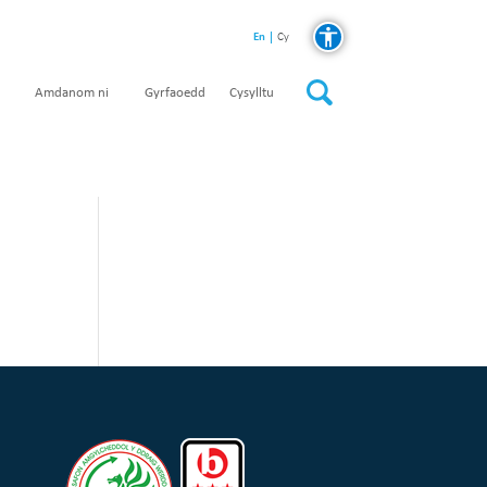
En
Cy
Amdanom ni
Gyrfaoedd
Cysylltu