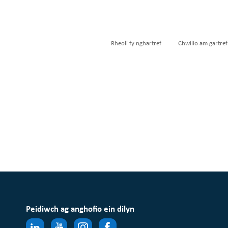
Rheoli fy nghartref
Chwilio am gartref
Peidiwch ag anghofio ein dilyn