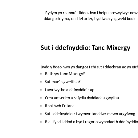
Rydym yn rhannu’r fideos hyn i helpu preswylwyr newy
ddangosir yma, ond fel arfer, byddwch yn gweld bod 
Sut i ddefnyddio: Tanc Mixergy
Bydd y fideo hwn yn dangos i chi sut i ddechrau ac yn eich
Beth yw tanc Mixergy?
Sut mae’n gweithio?
Lawrlwytho a defnyddio’r ap
Creu amserlen a sefydlu dyddiadau gwyliau
Rhoi hwb i’r tanc
Sut i ddefnyddio’r twymwr tanddwr mewn argyfwng
Ble i fynd i ddod o hyd i ragor o wybodaeth ddefnyddio