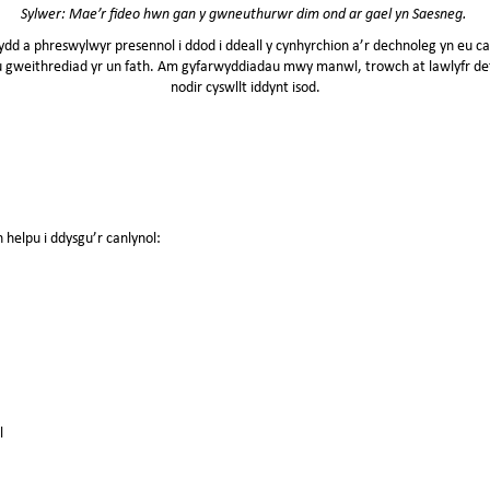
Sylwer: Mae’r fideo hwn gan y gwneuthurwr dim ond ar gael yn Saesneg. ⁠
dd a phreswylwyr presennol i ddod i ddeall y cynhyrchion a’r dechnoleg yn eu ca
eu gweithrediad yr un fath. Am gyfarwyddiadau mwy manwl, trowch at lawlyfr de
nodir cyswllt iddynt isod.
 helpu i ddysgu’r canlynol:
l