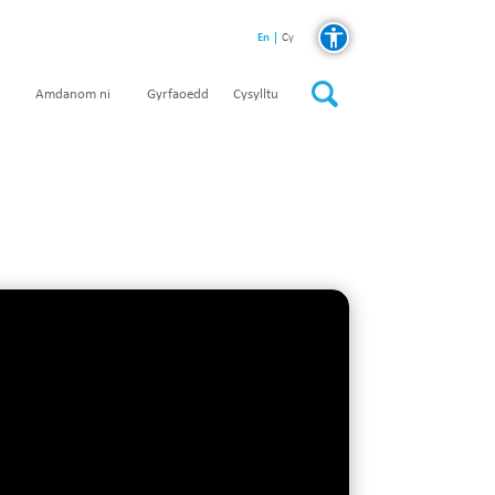
En
Cy
Amdanom ni
Gyrfaoedd
Cysylltu