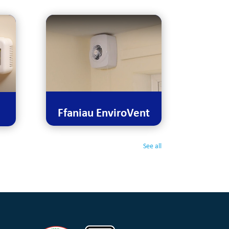
Ffaniau EnviroVent
See all