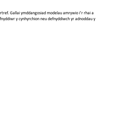
rtref. Gallai ymddangosiad modelau amrywio i’r rhai a
fnyddiwr y cynhyrchion neu defnyddiwch yr adnoddau y