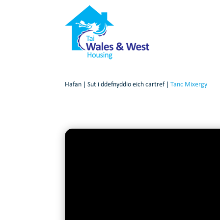
Hafan
|
Sut i ddefnyddio eich cartref
|
Tanc Mixergy