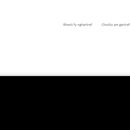
Rheoli fy nghartref
Chwilio am gartref