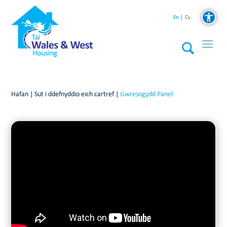
En
Cy
Hafan
|
Sut i ddefnyddio eich cartref
|
Gwresogydd Panel