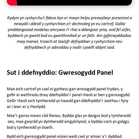
Rydym yn cynhyrchu’r fideos hyn er mwyn helpu preswylwyr presennol a
newydd i ddeall y cynhyrchion a’r dechnoleg yn eu cartref. Gallai
ymddangosiad modelau amrywio i’r rhai a ddangosir yma, ond fel arfer,
byddwch yn gweld bod eu gweithrediad yr un fath. Am gyfarwyddiadau
mwy manwl, trowch at lawlyfr defnyddiwr y cynhyrchion neu
defnyddiwch yr adnoddau y nodir cyswllt iddynt isod.
Sut i ddefnyddio: Gwresogydd Panel
Mae eich cartref yn cael ei gynhesu gan wresogydd panel trydan, y
gellir ei weithredu drwy ddefnyddio’r panel rheoli ar ben y gwresogydd.
Gellir rheoli eich tymheredd yn hawdd gan ddefnyddio’r saethau i fyny
ac i lawr ar y rheolydd.
Mae’r gwres mewn côd lliwiau. Byddai glas yn dangos bod y tymheredd
oes, mae gwyrdd yn dymheredd amgylchynol, a byddai coch yn golygu
bod y tymheredd yn boeth.
Bydd eich gwresogydd panel eisoes wedi cael yr amser a’r dyddiad