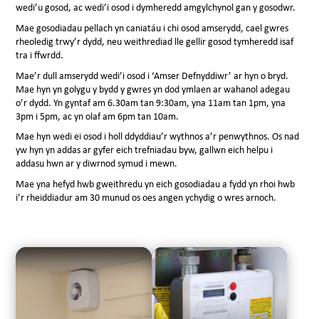
wedi’u gosod, ac wedi’i osod i dymheredd amgylchynol gan y gosodwr.
Mae gosodiadau pellach yn caniatáu i chi osod amserydd, cael gwres
rheoledig trwy’r dydd, neu weithrediad lle gellir gosod tymheredd isaf
tra i ffwrdd.
Mae’r dull amserydd wedi’i osod i ‘Amser Defnyddiwr’ ar hyn o bryd.
Mae hyn yn golygu y bydd y gwres yn dod ymlaen ar wahanol adegau
o’r dydd. Yn gyntaf am 6.30am tan 9:30am, yna 11am tan 1pm, yna
3pm i 5pm, ac yn olaf am 6pm tan 10am.
Mae hyn wedi ei osod i holl ddyddiau’r wythnos a’r penwythnos. Os nad
yw hyn yn addas ar gyfer eich trefniadau byw, gallwn eich helpu i
addasu hwn ar y diwrnod symud i mewn.
Mae yna hefyd hwb gweithredu yn eich gosodiadau a fydd yn rhoi hwb
i’r rheiddiadur am 30 munud os oes angen ychydig o wres arnoch.