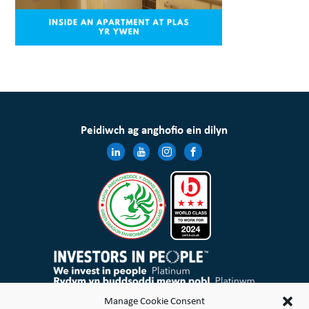
Peidiwch ag anghofio ein dilyn
Mae Cymdeithas Tai Wales & West Cyfyngedig wedi’i chofrestru yng Nghymru a Lloegr gyda rheolau elusennol
Manage Cookie Consent
ac mae’n gymdeithas gofrestredig dan Ddeddf Cymdeithasau Cydweithredol a Chymdeithasau Budd