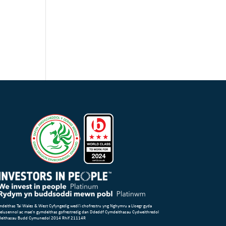
deithas Tai Wales & West Cyfyngedig wedi’i chofrestru yng Nghymru a Lloegr gyda
 elusennol ac mae’n gymdeithas gofrestredig dan Ddeddf Cymdeithasau Cydweithredol
deithasau Budd Cymunedol 2014 Rhif 21114R