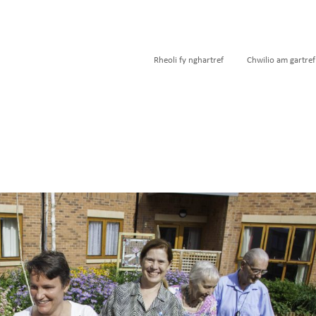
Rheoli fy nghartref
Chwilio am gartref