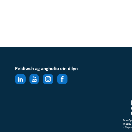
Peidiwch ag anghofio ein dilyn
Mae Cym
rheolau
a Chym