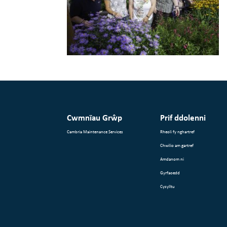
Cwmnïau Grŵp
Prif ddolenni
Cambria Maintenance Services
Rheoli fy nghartref
Chwilio am gartref
Amdanom ni
Gyrfaoedd
Cysylltu