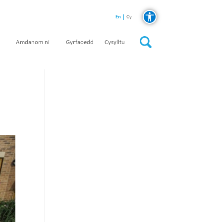
En
Cy
Amdanom ni
Gyrfaoedd
Cysylltu