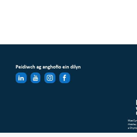
Peidiwch ag anghofio ein dilyn
Mae Cym
rheolau
a Chym
Map o’r 