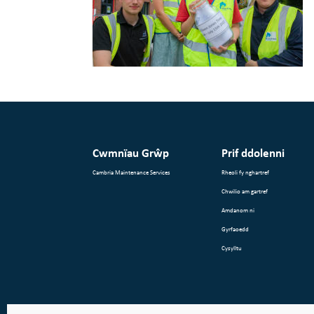
Cwmnïau Grŵp
Prif ddolenni
Cambria Maintenance Services
Rheoli fy nghartref
Chwilio am gartref
Amdanom ni
Gyrfaoedd
Cysylltu