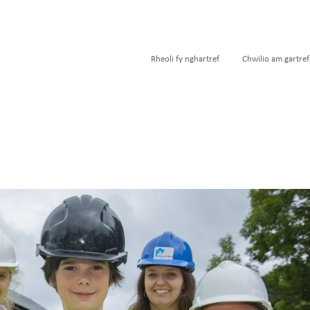
Rheoli fy nghartref
Chwilio am gartref