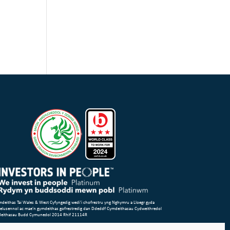
deithas Tai Wales & West Cyfyngedig wedi’i chofrestru yng Nghymru a Lloegr gyda
 elusennol ac mae’n gymdeithas gofrestredig dan Ddeddf Cymdeithasau Cydweithredol
deithasau Budd Cymunedol 2014 Rhif 21114R
Safle
Amodau Defnyddio
Polisi Cwcis
Polisi Preifatrwydd & Cyfreithiol