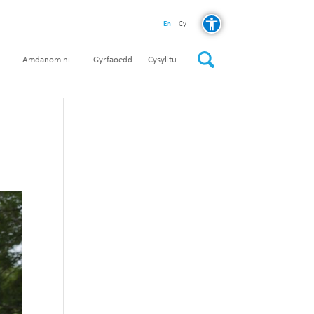
En
Cy
Amdanom ni
Gyrfaoedd
Cysylltu