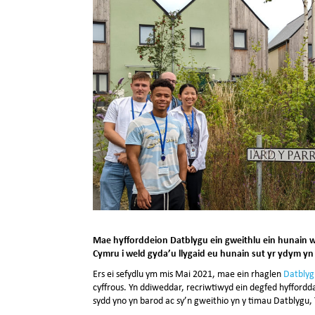
Mae hyfforddeion Datblygu ein gweithlu ein hunain w
Cymru i weld gyda’u llygaid eu hunain sut yr ydym yn
Ers ei sefydlu ym mis Mai 2021, mae ein rhaglen
Datblyg
cyffrous. Yn ddiweddar, recriwtiwyd ein degfed hyfforddai
sydd yno yn barod ac sy’n gweithio yn y timau Datblygu