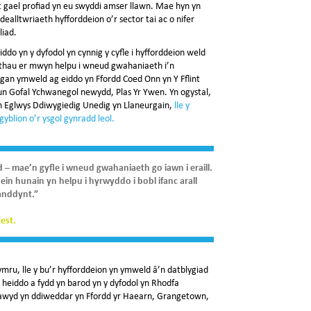
t gael profiad yn eu swyddi amser llawn. Mae hyn yn
dealltwriaeth hyfforddeion o’r sector tai ac o nifer
liad.
do yn y dyfodol yn cynnig y cyfle i hyfforddeion weld
ethau er mwyn helpu i wneud gwahaniaeth i’n
an ymweld ag eiddo yn Ffordd Coed Onn yn Y Fflint
lun Gofal Ychwanegol newydd, Plas Yr Ywen. Yn ogystal,
hen Eglwys Ddiwygiedig Unedig yn Llaneurgain,
lle y
blion o’r ysgol gynradd leol.
 – mae’n gyfle i wneud gwahaniaeth go iawn i eraill.
in hunain yn helpu i hyrwyddo i bobl ifanc arall
ganddynt.”
est.
mru, lle y bu’r hyfforddeion yn ymweld â’n datblygiad
heiddo a fydd yn barod yn y dyfodol yn Rhodfa
lhawyd yn ddiweddar yn Ffordd yr Haearn, Grangetown,