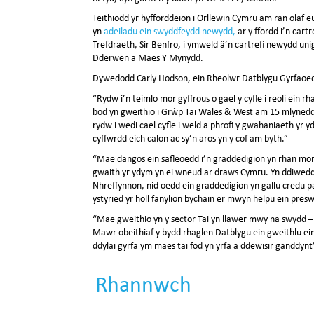
Teithiodd yr hyfforddeion i Orllewin Cymru am ran olaf eu 
yn
adeiladu ein swyddfeydd newydd,
ar y ffordd i’n cart
Trefdraeth, Sir Benfro, i ymweld â’n cartrefi newydd un
Dderwen a Maes Y Mynydd.
Dywedodd Carly Hodson, ein Rheolwr Datblygu Gyrfaoe
“Rydw i’n teimlo mor gyffrous o gael y cyfle i reoli ein r
bod yn gweithio i Grŵp Tai Wales & West am 15 mlynedd,
rydw i wedi cael cyfle i weld a phrofi y gwahaniaeth yr yd
cyffwrdd eich calon ac sy’n aros yn y cof am byth.”
“Mae dangos ein safleoedd i’n graddedigion yn rhan mor
gwaith yr ydym yn ei wneud ar draws Cymru. Yn ddiwedd
Nhreffynnon, nid oedd ein graddedigion yn gallu credu pa
ystyried yr holl fanylion bychain er mwyn helpu ein presw
“Mae gweithio yn y sector Tai yn llawer mwy na swydd – 
Mawr obeithiaf y bydd rhaglen Datblygu ein gweithlu ein 
ddylai gyrfa ym maes tai fod yn yrfa a ddewisir ganddynt
Rhannwch