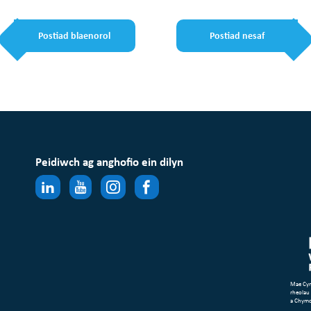
Postiad blaenorol
Postiad nesaf
Peidiwch ag anghofio ein dilyn
Mae Cym
rheolau
a Chym