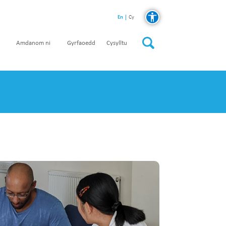
En
Cy
Amdanom ni
Gyrfaoedd
Cysylltu