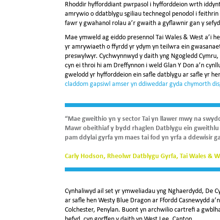
Rhoddir hyfforddiant pwrpasol i hyfforddeion wrth iddyn
amrywio o ddatblygu sgiliau technegol penodol i feithrin 
fawr y gwahanol rolau a’r gwaith a gyflawnir gan y sefyd
Mae ymweld ag eiddo presennol Tai Wales & West a’i heid
yr amrywiaeth o ffyrdd yr ydym yn teilwra ein gwasana
preswylwyr. Cychwynnwyd y daith yng Ngogledd Cymru, g
cyn ei throi hi am Dreffynnon i weld Glan Y Don a’n cynl
gwelodd yr hyfforddeion ein safle datblygu ar safle yr 
claddom gapsiwl amser yn ddiweddar gyda chymorth disgy
“Mae gweithio yn y sector Tai yn llawer mwy na swydd
Mawr obeithiaf y bydd rhaglen Datblygu ein gweithlu e
pam ddylai gyrfa ym maes tai fod yn yrfa a ddewisir 
Carly Hodson, Rheolwr Datblygu Gyrfa, Tai Wales & W
Cynhaliwyd ail set yr ymweliadau yng Nghaerdydd, De Cy
ar safle hen Westy Blue Dragon ar Ffordd Casnewydd a’n 
Colchester, Penylan. Buont yn archwilio cartrefi a gwb
hefyd, cyn gorffen y daith yn West Lee, Canton.