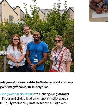
edi ymweld â sawl eiddo Tai Wales & West ar draws
 gwneud gwahaniaeth fel sefydliad.
u ein gweithlu ein hunain
wedi ehangu ar gyflymder
 i’r adran Gyllid, a fydd yn ymuno â’r hyfforddeion
, TGCh, Llywodraethu, Data ac Iechyd a Diogelwch.