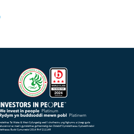
deithas Tai Wales & West Cyfyngedig wedi’i chofrestru yng Nghymru a Lloegr gyda
 elusennol ac mae’n gymdeithas gofrestredig dan Ddeddf Cymdeithasau Cydweithredol
deithasau Budd Cymunedol 2014 Rhif 21114R