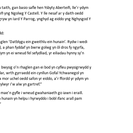
taith, gan basio safle hen Ysbyty Aberteifi, lle’r ydym
refi yng Ngolwg Y Castell. Y lle nesaf ar y daith oedd
igryw yn Iard Y Parrog, ynghyd ag eiddo yng Nghysgod Y
dd:
haglen ‘Datblygu ein gweithlu ein hunain’. Rydw i wedi
 a phan fyddaf yn bwrw golwg yn ôl dros fy ngyrfa,
ym yn ei wneud fel sefydliad, yr eiliadau hynny sy’n
 bwysig o’n rhaglen gan ei bod yn cyfleu pwysigrwydd y
ar, wrth gyrraedd ein cynllun Gofal Ychwanegol yn
 mor uchel oedd safon yr eiddo, a’r ffordd yr ydym yn
ylwyr i’w alw yn gartref.”
mae’n gyfle i wneud gwahaniaeth go iawn i eraill.
hunain yn helpu i hyrwyddo i bobl ifanc arall pam
”