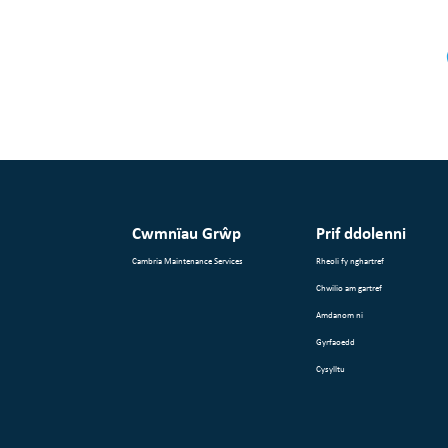
Cwmnïau Grŵp
Prif ddolenni
Cambria Maintenance Services
Rheoli fy nghartref
Chwilio am gartref
Amdanom ni
Gyrfaoedd
Cysylltu