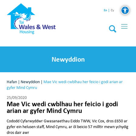
En
Cy
Newyddion
Hafan
|
Newyddion
|
Mae Vic wedi cwblhau her feicio i godi arian ar
gyfer Mind Cymru
25/09/2020
Mae Vic wedi cwblhau her feicio i godi
arian ar gyfer Mind Cymru
Cododd Cyfarwyddwr Gwasanaethau Eiddo TWW, Vic Cox, dros £650 ar
gyfer ein helusen staff, Mind Cymru, ar ôl beicio 57 milltir mewn ychydig
dros dair awr