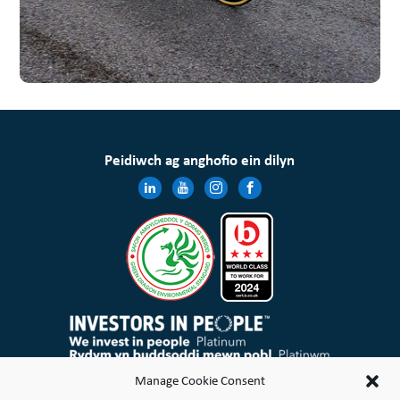
Peidiwch ag anghofio ein dilyn
Mae Cymdeithas Tai Wales & West Cyfyngedig wedi’i chofrestru yng Nghymru a Lloegr gyda rheolau elusennol
Manage Cookie Consent
ac mae’n gymdeithas gofrestredig dan Ddeddf Cymdeithasau Cydweithredol a Chymdeithasau Budd
Cymunedol 2014 Rhif 21114R