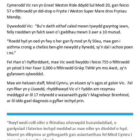
Cymerodd Vic ran yn Great Weston Ride ddydd Sul Medi 20, gan feicio
57 o filltiroedd yn ddi-stop o Fryste i Weston Super Mare dros Fryniau
Mendip.
Dywedodd Vic: “Bu’n daith eithaf caled mewn tywydd gwyntog iawn,
felly roeddwn yn falch iawn o’i gwblhau mewn 3 awr a 10 munud.
“Roedd hyd yn oed yn fwy o her gan fy mod yn fy 50au, mae gen i
asthma cronig a chefais ben-glin newydd y llynedd, sy’n dal i achosi poen
i mi.”
Fel rhan o’i hyfforddiant, mae Vic wedi llwyddo i feicio 755 o filltiroedd
yn ystod 3 Her Fawr 3,000 o filltiroedd Grŵp TWW ym mis Awst, sy’n
gyfanswm sylweddol.
Mae ein helusen staff, Mind Cymru, yn elusen sy’n agos at galon Vic. Fel
cyn-filwr yn y Lluoedd, rhyddhawyd Vic o’r Fyddin am resymau
meddygol ar ôl 17 mlynedd o wasanaeth gyda’r Magnelwyr Brenhinol,
ar ôl iddo gael diagnosis o gyflwr iechyd prin.
“Rwyf wedi colli nifer o ffrindiau oherwydd hunanladdiad, o
ganlyniad i faterion iechyd meddwl ac mae nifer yn dioddef o hyd.
Maent yn dibynnu ar gefnogaeth gan asiantaethau fel Mind Cymru i