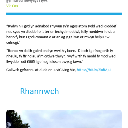
gynnal eu hewyllys i fyw.”
Vic Cox
“Rydyn ni i gyd yn adnabod rhywun sy’n agos atom sydd wedi dioddef
neu sydd yn dioddef o faterion iechyd meddwl, felly roeddwn i eisiau
herio fy hun i godi cymaint o arian ag y gallwn er mwyn helpu i’w
cefnogi.”
“Roedd yn daith galed ond yn werth y boen. Diolch i gefnogaeth fy
nheulu, fy ffrindiau a’m cydweithwyr, rwyf wrth fy modd fy mod wedi
llwyddo i odi £665 i gefnogi elusen bwysig iawn.”
Gallwch gyfrannu at dudalen JustGiving Vic,
https://bit.ly/3kdMjuI
Rhannwch