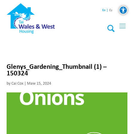
En
Cy
Glenys_Gardening_Thumbnail (1) –
150324
by
Cai Cox
|
Maw 15, 2024