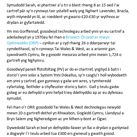
Symudodd Sarah, ei phartner a’u tri o blant rhwng 8 ac 15 oed i’w
cartref pâr sy’n cynnwys tair ystafell wely yng Nghwrt Lavender, Bracla,
wyth mlynedd yn ôl, ac roeddent yn gwario £20-£30 yr wythnos ar
drydan ar gyfartaledd.
Ym mis Gorffennaf, gosodwyd technolegau arbed ynni yn eu cartref a
adeiladwyd yn y 1970au fel rhan o
Brosiect Ôl-osod er mwyn
Optimeiddio (ORP)
– cynllun ar y cyd rhwng 26 o ddarparwyr tai
cymdeithasol, sy’n cynnwys Tai Wales & West, ac a ariannir gan
Lywodraeth Cymru, lle y gosodir mesurau arbed ynni mewn 1,724 o
gartrefi yng Nghymru.
Gosodwyd paneli ffotofoltäig (PV) ar do ei chartref, ynghyd â batri i
storio’r ynni solar a System Ynni Ddeallus, sy’n casglu’r holl wybodaeth
am ynni y cartref, gan gynnwys y galw am wres, y tymheredd
cyfartalog, lleithder a chyfleuster storio y batri. Gall y teulu gadw
golwg ar eu defnydd o ynni hefyd trwy ddefnyddio ap ar eu dyfeisiau
symudol.
Fel rhan o’r ORP, gosododd Tai Wales & West dechnolegau newydd
mewn 20 o gartrefi dethol yn Rhiwabon, Gogledd Cymru, Llandysul a
Bryn Salem yng Ngheredigion ac ym Mhen-y-bont ar Ogwr.
Dywedodd Sarah ei bod yn defnyddio llawer yn llai o drydan o ganlyniad
a disgwylir i’r teulu arbed tua £300 ers gwneud y gwaith gosod.