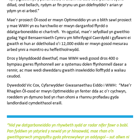
dillad, ond bellach, rydym ar fin prynu un gan ddefnyddio’r arian yr
ydym yn ei arbed.”
Mae’r prosiect Ôl-osod er mwyn Optimeiddio yn un o blith sawl prosiect
y mae WWH yn eu harchwilio er mwyn darganfod ffyrdd o
ddatgarboneiddio ei chartrefi. Yn ogystal, mae’r sefydliad yn gweithio
gydag Ysgol Bensaernïaeth Cymru ym Mhrifysgol Caerdydd i gyflawni ei
gwaith ei hun ar ddetholiad o’i 12,000 eiddo er mwyn gosod mesurau
arbed ynni a monitro eu heffeithiolrwydd.
Dros y blynyddoedd diwethaf, mae WWH wedi gosod dros 400 o
bympiau gwres ffynhonnell aer a systemau dolen ffynhonnell daear a
rennir, ac mae wedi diweddaru gwaith inswleiddio llofftydd a waliau
ceudod.
Dywedodd Vic Cox, Cyfarwyddwr Gwasanaethau Eiddo i WWH: “Mae’r
Rhaglen Ôl-osod er mwyn Optimeiddio yn fenter dda ac o’r cychwyn,
roeddem yn dymuno bod yn rhan ohoni a rhannu profiadau gyda
landlordiaid cymdeithasol eraill.
“Nid yw datgarboneiddio yn rhywbeth sydd ar radar nifer fawr o bobl.
Pan fyddwn yn ystyried y newid yn yr hinsawdd, mae rhan o’n
gweithgarwch ymgysylltu gyda phreswylwyr yn addysgol – sut allwn ni