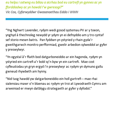
eu helpu i ostwng eu biliau a sicrhau bod eu cartrefi yn gynnes ac yn
fforddiadwy ac yn hawdd i’w gwresogi?”
Vic Cox, Cyfarwyddwr Gwasanaethau Eiddo i WWH
“Yng Nghwrt Lavender, rydym wedi gosod systemau PV ar y toeon,
ynghyd â thechnoleg newydd yr ydym yn ei defnyddio am y tro cyntaf
sef storio mewn batris. Pan fyddwn yn ystyried y rhain gyda’r
gweithgarwch monitro perfformiad, gwelir arbedion sylweddol ar gyfer
y preswylwyr.
“Yn ogystal â’r ffaith bod datgarboneiddio ar ein hagenda, rydym yn
ystyried ein cartrefi a’r bobl sy’n byw yn ein cartrefi. Mae cost
cyfleustodau yn gryn ergyd i’n preswylwyr ac rydym yn dymuno gallu
gwneud rhywbeth am hynny.
“Nid tasg hawdd yw datgarboneiddio ein holl gartrefi – mae rhai
sialensiau mawr o’n blaenau ac rydym yn troi at Lywodraeth Cymru am
arweiniad er mwyn datblygu strategaeth ar gyfer y dyfodol.”