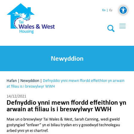
En
Cy
Newyddion
Hafan
|
Newyddion
|
Defnyddio ynni mewn ffordd effeithlon yn arwain
at filiau is i breswylwyr WWH
14/12/2021
Defnyddio ynni mewn ffordd effeithlon yn
arwain at filiau is i breswylwyr WWH
Mae un o breswylwyr Tai Wales & West, Sarah Canning, wedi gweld
gostyngiad “enfawr” yn ei biliau trydan ers y gosodwyd technolegau
arbed ynni yn ei chartref.