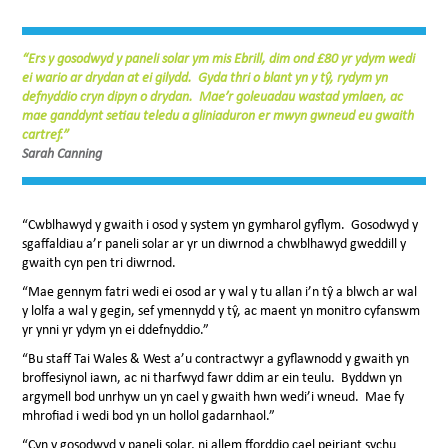
“Ers y gosodwyd y paneli solar ym mis Ebrill, dim ond £80 yr ydym wedi
ei wario ar drydan at ei gilydd. Gyda thri o blant yn y tŷ, rydym yn
defnyddio cryn dipyn o drydan. Mae’r goleuadau wastad ymlaen, ac
mae ganddynt setiau teledu a gliniaduron er mwyn gwneud eu gwaith
cartref.”
Sarah Canning
“Cwblhawyd y gwaith i osod y system yn gymharol gyflym. Gosodwyd y
sgaffaldiau a’r paneli solar ar yr un diwrnod a chwblhawyd gweddill y
gwaith cyn pen tri diwrnod.
“Mae gennym fatri wedi ei osod ar y wal y tu allan i’n tŷ a blwch ar wal
y lolfa a wal y gegin, sef ymennydd y tŷ, ac maent yn monitro cyfanswm
yr ynni yr ydym yn ei ddefnyddio.”
“Bu staff Tai Wales & West a’u contractwyr a gyflawnodd y gwaith yn
broffesiynol iawn, ac ni tharfwyd fawr ddim ar ein teulu. Byddwn yn
argymell bod unrhyw un yn cael y gwaith hwn wedi’i wneud. Mae fy
mhrofiad i wedi bod yn un hollol gadarnhaol.”
“Cyn y gosodwyd y paneli solar, ni allem fforddio cael peiriant sychu