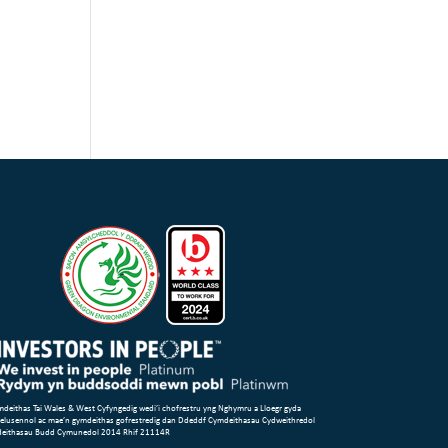
deithas Tai Wales & West Cyfyngedig wedi’i chofrestru yng Nghymru a Lloegr gyda
 elusennol ac mae’n gymdeithas gofrestredig dan Ddeddf Cymdeithasau Cydweithredol
deithasau Budd Cymunedol 2014 Rhif 21114R