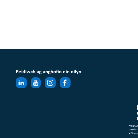
Peidiwch ag anghofio ein dilyn
Mae Cym
rheolau
a Chym