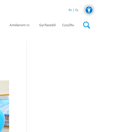
En
Cy
Amdanom ni
Gyrfaoedd
Cysylltu