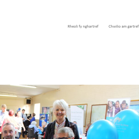
Rheoli fy nghartref
Chwilio am gartref