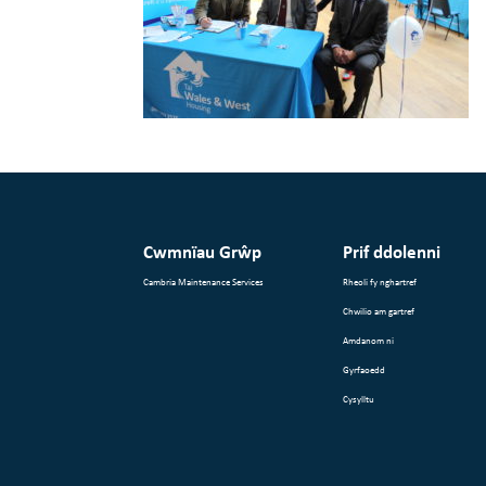
Cwmnïau Grŵp
Prif ddolenni
Cambria Maintenance Services
Rheoli fy nghartref
Chwilio am gartref
Amdanom ni
Gyrfaoedd
Cysylltu