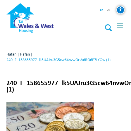
En
Cy
Hafan
|
Hafan
|
240_F_158655977_lk5UAJru3G5cw64nvwOrsVdRQ6P7LYOw (1)
240_F_158655977_lk5UAJru3G5cw64nvwO
(1)