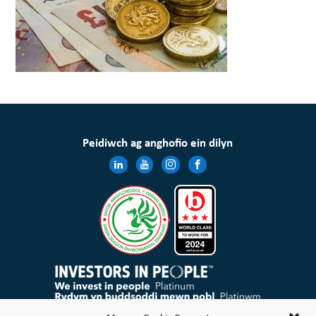
Peidiwch ag anghofio ein dilyn
Mae Cymdeithas Tai Wales & West Cyfyngedig wedi’i chofrestru yng Nghymru a Lloegr gyda rheolau elusennol