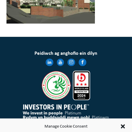
Peidiwch ag anghofio ein dilyn
Mae Cymdeithas Tai Wales & West Cyfyngedig wedi’i chofrestru yng Nghymru a Lloegr gyda rheolau elusennol
Manage Cookie Consent
ac mae’n gymdeithas gofrestredig dan Ddeddf Cymdeithasau Cydweithredol a Chymdeithasau Budd
Cymunedol 2014 Rhif 21114R