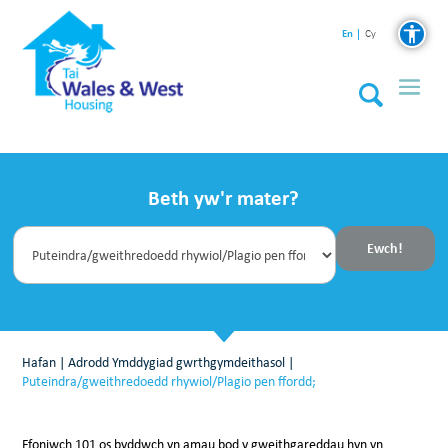
En
Cy
Beth yw'r mater?
Hafan
|
Adrodd Ymddygiad gwrthgymdeithasol
|
Puteindra/gweithredoedd rhywiol/Plagio pen ffordd;
Ffoniwch 101 os byddwch yn amau bod y gweithgareddau hyn yn