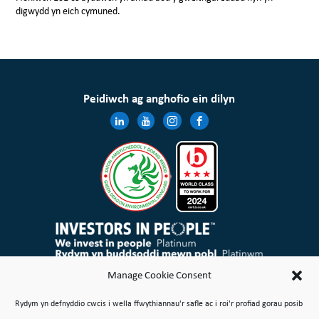
digwydd yn eich cymuned.
Peidiwch ag anghofio ein dilyn
Mae Cymdeithas Tai Wales & West Cyfyngedig wedi’i chofrestru yng Nghymru a Lloegr gyda rheolau elusennol
Manage Cookie Consent
ac mae’n gymdeithas gofrestredig dan Ddeddf Cymdeithasau Cydweithredol a Chymdeithasau Budd
Cymunedol 2014 Rhif 21114R
Rydym yn defnyddio cwcis i wella ffwythiannau'r safle ac i roi'r profiad gorau posib
Map o’r Safle
Amodau Defnyddio
Polisi Cwcis
Polisi Preifatrwydd & Cyfreithiol
Gwneud Safiad