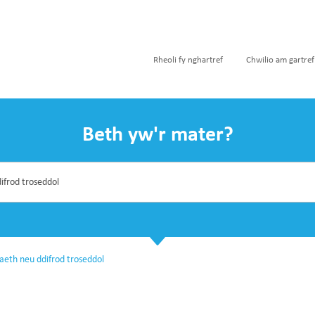
Rheoli fy nghartref
Chwilio am gartref
Beth yw'r mater?
aeth neu ddifrod troseddol