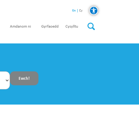
En
Cy
Amdanom ni
Gyrfaoedd
Cysylltu