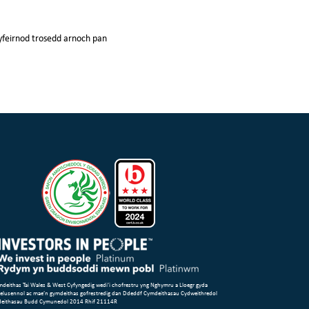
cyfeirnod trosedd arnoch pan
deithas Tai Wales & West Cyfyngedig wedi’i chofrestru yng Nghymru a Lloegr gyda
 elusennol ac mae’n gymdeithas gofrestredig dan Ddeddf Cymdeithasau Cydweithredol
deithasau Budd Cymunedol 2014 Rhif 21114R