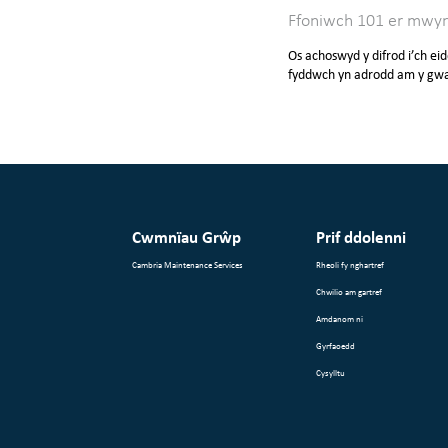
Ffoniwch 101 er mwyn 
Os achoswyd y difrod i’ch ei
fyddwch yn adrodd am y gw
Cwmnïau Grŵp
Prif ddolenni
Cambria Maintenance Services
Rheoli fy nghartref
Chwilio am gartref
Amdanom ni
Gyrfaoedd
Cysylltu