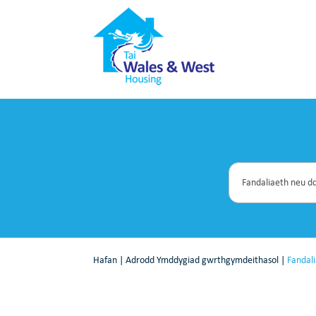
Hafan
|
Adrodd Ymddygiad gwrthgymdeithasol
|
Fandali