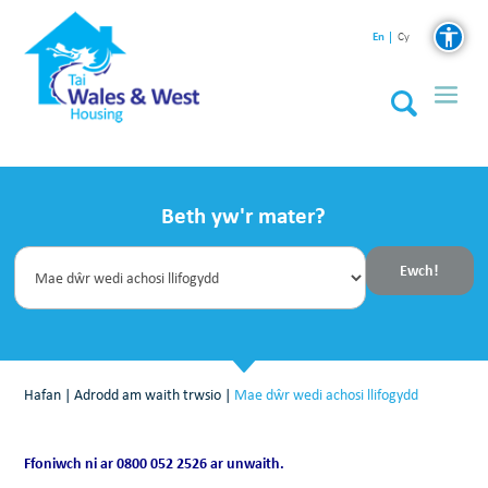
En
Cy
Beth yw'r mater?
Hafan
|
Adrodd am waith trwsio
|
Mae dŵr wedi achosi llifogydd
Ffoniwch ni ar 0800 052 2526 ar unwaith.