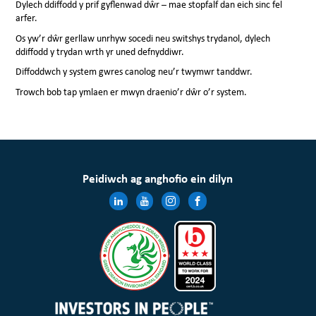
Dylech ddiffodd y prif gyflenwad dŵr – mae stopfalf dan eich sinc fel
arfer.
Os yw’r dŵr gerllaw unrhyw socedi neu switshys trydanol, dylech
ddiffodd y trydan wrth yr uned defnyddiwr.
Diffoddwch y system gwres canolog neu’r twymwr tanddwr.
Trowch bob tap ymlaen er mwyn draenio’r dŵr o’r system.
Peidiwch ag anghofio ein dilyn