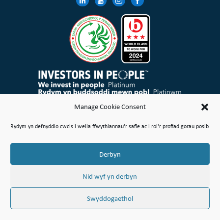
Mae Cymdeithas Tai Wales & West Cyfyngedig wedi’i chofrestru yng Nghymru a Lloegr gyda rheolau elusennol
Manage Cookie Consent
ac mae’n gymdeithas gofrestredig dan Ddeddf Cymdeithasau Cydweithredol a Chymdeithasau Budd
Cymunedol 2014 Rhif 21114R
Rydym yn defnyddio cwcis i wella ffwythiannau'r safle ac i roi'r profiad gorau posib
Map o’r Safle
Amodau Defnyddio
Polisi Cwcis
Polisi Preifatrwydd & Cyfreithiol
Gwneud Safiad
Cwyn neu Bryder
Derbyn
© Hawlfraint Cymdeithas Tai Wales & West Cyfyngedig 2026
Nid wyf yn derbyn
Swyddogaethol