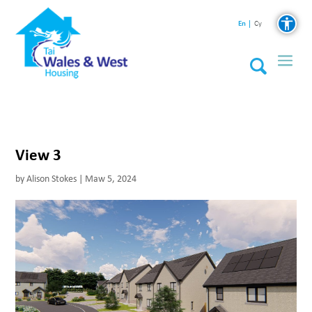
En
Cy
View 3
by
Alison Stokes
|
Maw 5, 2024