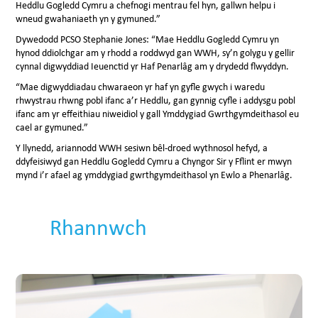
Heddlu Gogledd Cymru a chefnogi mentrau fel hyn, gallwn helpu i
wneud gwahaniaeth yn y gymuned.”
Dywedodd PCSO Stephanie Jones: “Mae Heddlu Gogledd Cymru yn
hynod ddiolchgar am y rhodd a roddwyd gan WWH, sy’n golygu y gellir
cynnal digwyddiad Ieuenctid yr Haf Penarlâg am y drydedd flwyddyn.
“Mae digwyddiadau chwaraeon yr haf yn gyfle gwych i waredu
rhwystrau rhwng pobl ifanc a’r Heddlu, gan gynnig cyfle i addysgu pobl
ifanc am yr effeithiau niweidiol y gall Ymddygiad Gwrthgymdeithasol eu
cael ar gymuned.”
Y llynedd, ariannodd WWH sesiwn bêl-droed wythnosol hefyd, a
ddyfeisiwyd gan Heddlu Gogledd Cymru a Chyngor Sir y Fflint er mwyn
mynd i’r afael ag ymddygiad gwrthgymdeithasol yn Ewlo a Phenarlâg.
Rhannwch