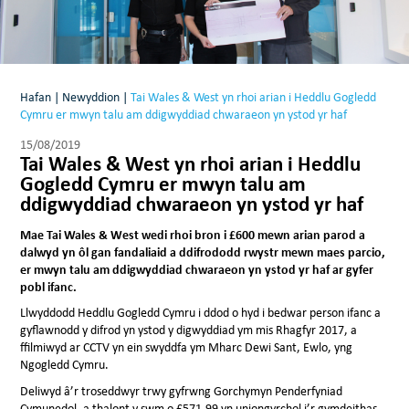
Hafan
|
Newyddion
|
Tai Wales & West yn rhoi arian i Heddlu Gogledd
Cymru er mwyn talu am ddigwyddiad chwaraeon yn ystod yr haf
15/08/2019
Tai Wales & West yn rhoi arian i Heddlu
Gogledd Cymru er mwyn talu am
ddigwyddiad chwaraeon yn ystod yr haf
Mae Tai Wales & West wedi rhoi bron i £600 mewn arian parod a
dalwyd yn ôl gan fandaliaid a ddifrododd rwystr mewn maes parcio,
er mwyn talu am ddigwyddiad chwaraeon yn ystod yr haf ar gyfer
pobl ifanc.
Llwyddodd Heddlu Gogledd Cymru i ddod o hyd i bedwar person ifanc a
gyflawnodd y difrod yn ystod y digwyddiad ym mis Rhagfyr 2017, a
ffilmiwyd ar CCTV yn ein swyddfa ym Mharc Dewi Sant, Ewlo, yng
Ngogledd Cymru.
Deliwyd â’r troseddwyr trwy gyfrwng Gorchymyn Penderfyniad
Cymunedol, a thalont y swm o £571.99 yn uniongyrchol i’r gymdeithas