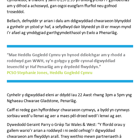
am y difrod a achoswyd, gan osgoi euogfarn ffurfiol neu gofnod
troseddol.
Bellach, defnyddir yr arian i dalu am ddigwyddiad chwaraeon blynyddol
a gynhelir yn ystod yr haf, a sefydlwyd dair blynedd yn ôl er mwyn mynd
i’r afael ag ymddygiad gwrthgymdeithasol yn Ewlo a Phenarlâg.
“Mae Heddlu Gogledd Cymru yn hynod ddiolchgar am y rhodd a
roddwyd gan WWH, sy’n golygu y gellir cynnal digwyddiad
Ieuenctid yr Haf Penarlâg am y drydedd flwyddyn.”
PCSO Stephanie Jones, Heddlu Gogledd Cymru
Cynhelir y digwyddiad eleni ar ddydd Iau 22 Awst rhwng 3pm a 5pm yng
Nghaeau Chwarae Gladstone, Penarlâg.
Caiff ei redeg gan hyfforddwyr chwaraeon cymwys, a bydd yn cynnwys
sorbiau wedi’u llenwi ag aer a maes pêl-droed wedi’i lenwi ag aer.
Dywedodd Geraint Parry o Grŵp Tai Wales & West: “Y ffordd orau y
gallem wario’r arian a roddwyd i ni oedd cefnogi’r digwyddiad
chwaraeon am flwyddyn arall. Trwy weithio mewn partneriaeth â