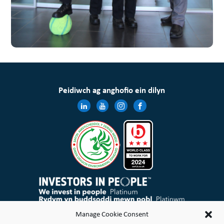
Peidiwch ag anghofio ein dilyn
Mae Cymdeithas Tai Wales & West Cyfyngedig wedi’i chofrestru yng Nghymru a Lloegr gyda rheolau elusennol
Manage Cookie Consent
ac mae’n gymdeithas gofrestredig dan Ddeddf Cymdeithasau Cydweithredol a Chymdeithasau Budd
Cymunedol 2014 Rhif 21114R