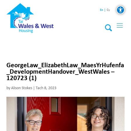
En
Cy
GeorgeLaw_ElizabethLaw_MaesYrHufenfa
_DevelopmentHandover_WestWales –
120723 (1)
by
Alison Stokes
|
Tach 8, 2023