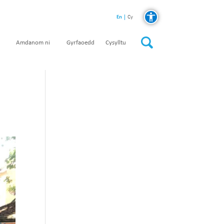
En
Cy
Amdanom ni
Gyrfaoedd
Cysylltu