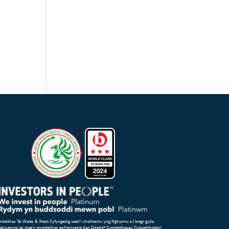
deithas Tai Wales & West Cyfyngedig wedi’i chofrestru yng Nghymru a Lloegr gyda
 elusennol ac mae’n gymdeithas gofrestredig dan Ddeddf Cymdeithasau Cydweithredol