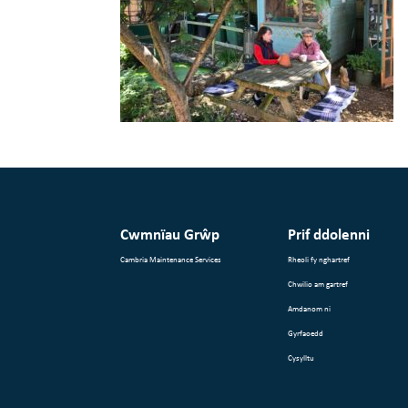
Cwmnïau Grŵp
Prif ddolenni
Cambria Maintenance Services
Rheoli fy nghartref
Chwilio am gartref
Amdanom ni
Gyrfaoedd
Cysylltu