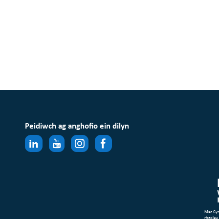
Peidiwch ag anghofio ein dilyn
Mae Cym
rheolau