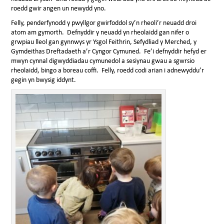
roedd gwir angen un newydd yno.
Felly, penderfynodd y pwyllgor gwirfoddol sy’n rheoli’r neuadd droi
atom am gymorth. Defnyddir y neuadd yn rheolaidd gan nifer o
grwpiau lleol gan gynnwys yr Ysgol Feithrin, Sefydliad y Merched, y
Gymdeithas Dreftadaeth a’r Cyngor Cymuned. Fe’i defnyddir hefyd er
mwyn cynnal digwyddiadau cymunedol a sesiynau gwau a sgwrsio
rheolaidd, bingo a boreau coffi. Felly, roedd codi arian i adnewyddu’r
gegin yn bwysig iddynt.