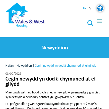
En
Cy
Newyddion
Hafan
|
Newyddion
|
Cegin newydd yn dod â chymuned at ei gilydd
03/02/2025
Cegin newydd yn dod â chymuned at ei
gilydd
Mae pawb wrth eu bodd gyda chegin newydd – yn enwedig y grwpiau
sy’n defnyddio neuadd y pentref yn Eglwyswrw, Sir Benfro.
Fel prif ganolfan gweithgareddau cymdeithasol yn y pentref, mae’n
neuadd brysur. Ond roedd y gegin wedi bod yno ers dros 30 mlynedd ac