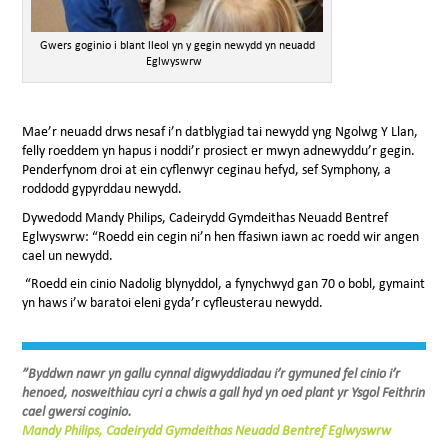
Gwers goginio i blant lleol yn y gegin newydd yn neuadd
Eglwyswrw
Mae’r neuadd drws nesaf i’n datblygiad tai newydd yng Ngolwg Y Llan,
felly roeddem yn hapus i noddi’r prosiect er mwyn adnewyddu’r gegin.
Penderfynom droi at ein cyflenwyr ceginau hefyd, sef Symphony, a
roddodd gypyrddau newydd.
Dywedodd Mandy Philips, Cadeirydd Gymdeithas Neuadd Bentref
Eglwyswrw: “Roedd ein cegin ni’n hen ffasiwn iawn ac roedd wir angen
cael un newydd.
⁠ “Roedd ein cinio Nadolig blynyddol, a fynychwyd gan 70 o bobl, gymaint
yn haws i’w baratoi eleni gyda’r cyfleusterau newydd.
⁠”Byddwn nawr yn gallu cynnal digwyddiadau i’r gymuned fel cinio i’r
henoed, nosweithiau cyri a chwis a gall hyd yn oed plant yr Ysgol Feithrin
cael gwersi coginio.
Mandy Philips, Cadeirydd Gymdeithas Neuadd Bentref Eglwyswrw