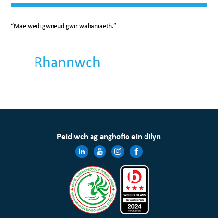
⁠“Mae wedi gwneud gwir wahaniaeth.”
Rhannwch
Peidiwch ag anghofio ein dilyn