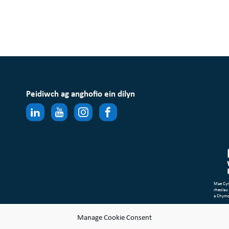
Peidiwch ag anghofio ein dilyn
Mae Cym
rheolau
a Chym
Map o’r 
Manage Cookie Consent
Gwneu