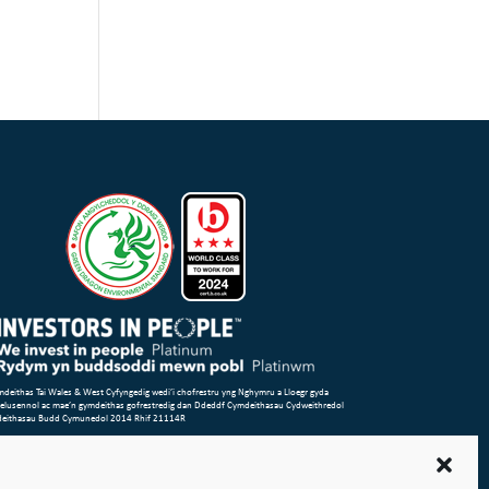
deithas Tai Wales & West Cyfyngedig wedi’i chofrestru yng Nghymru a Lloegr gyda
 elusennol ac mae’n gymdeithas gofrestredig dan Ddeddf Cymdeithasau Cydweithredol
deithasau Budd Cymunedol 2014 Rhif 21114R
Safle
Amodau Defnyddio
Polisi Cwcis
Polisi Preifatrwydd & Cyfreithiol
d Safiad
Cwyn neu Bryder