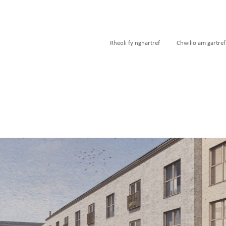
Rheoli fy nghartref
Chwilio am gartref