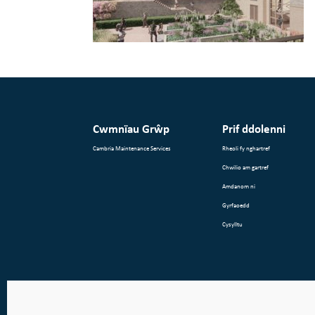
Cwmnïau Grŵp
Prif ddolenni
Cambria Maintenance Services
Rheoli fy nghartref
Chwilio am gartref
Amdanom ni
Gyrfaoedd
Cysylltu