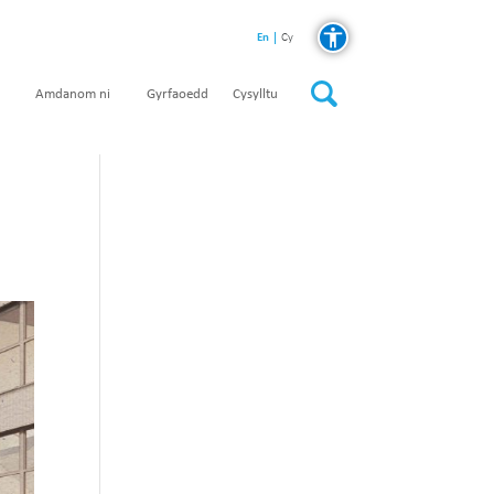
En
Cy
Amdanom ni
Gyrfaoedd
Cysylltu