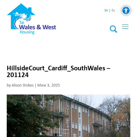
En
Cy
HillsideCourt_Cardiff_SouthWales –
201124
by
Alison Stokes
|
Maw 3, 2025