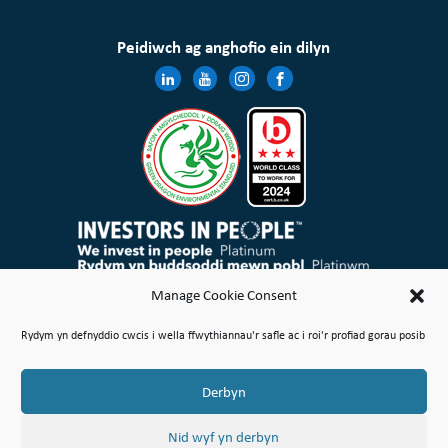
Peidiwch ag anghofio ein dilyn
Mae Cymdeithas Tai Wales & West Cyfyngedig wedi’i chofrestru yng Nghymru a Lloegr gyda rheolau elusennol
Manage Cookie Consent
ac mae’n gymdeithas gofrestredig dan Ddeddf Cymdeithasau Cydweithredol a Chymdeithasau Budd
Cymunedol 2014 Rhif 21114R
Rydym yn defnyddio cwcis i wella ffwythiannau'r safle ac i roi'r profiad gorau posib
Map o’r Safle
Amodau Defnyddio
Polisi Cwcis
Polisi Preifatrwydd & Cyfreithiol
Gwneud Safiad
Cwyn neu Bryder
Derbyn
© Hawlfraint Cymdeithas Tai Wales & West Cyfyngedig 2026
Nid wyf yn derbyn