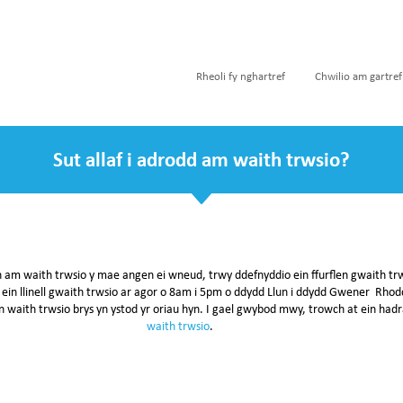
Rheoli fy nghartref
Chwilio am gartref
Sut allaf i adrodd am waith trwsio?
n am waith trwsio y mae angen ei wneud, trwy ddefnyddio ein ffurflen gwaith trw
n llinell gwaith trwsio ar agor o 8am i 5pm o ddydd Llun i ddydd Gwener ⁠ Rhoddi
n waith trwsio brys yn ystod yr oriau hyn. I gael gwybod mwy, trowch at ein had
waith trwsio
.
⁠