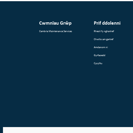
Cwmnïau Grŵp
Prif ddolenni
Cambria Maintenance Services
Rheoli fy nghartref
Chwilio am gartref
Amdanom ni
Gyrfaoedd
Cysylltu