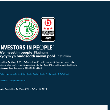
deithas Tai Wales & West Cyfyngedig wedi’i chofrestru yng Nghymru a Lloegr gyda
 elusennol ac mae’n gymdeithas gofrestredig dan Ddeddf Cymdeithasau Cydweithredol
deithasau Budd Cymunedol 2014 Rhif 21114R
Safle
Amodau Defnyddio
Polisi Cwcis
Polisi Preifatrwydd & Cyfreithiol
d Safiad
Cwyn neu Bryder
raint Cymdeithas Tai Wales & West Cyfyngedig 2026