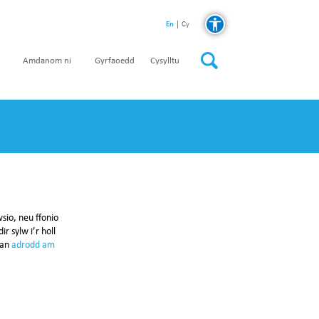
En
Cy
Amdanom ni
Gyrfaoedd
Cysylltu
sio, neu ffonio
r sylw i’r holl
ran
adrodd am