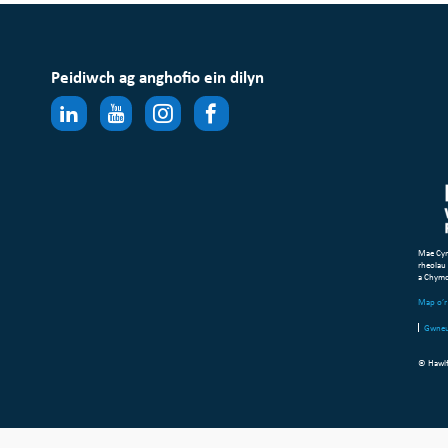
Peidiwch ag anghofio ein dilyn
Mae Cym
rheolau
a Chym
Map o’r 
Gwneu
© Hawlf