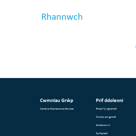
Rhannwch
Cwmnïau Grŵp
Prif ddolenni
Cambria Maintenance Services
Rheoli fy nghartref
Chwilio am gartref
Amdanom ni
Gyrfaoedd