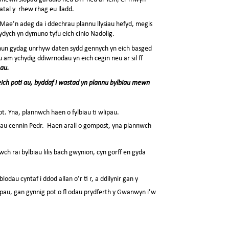
atal y
rhew rhag eu lladd.
Mae’n adeg da i ddechrau plannu llysiau hefyd, megis
ydych yn dymuno tyfu eich cinio Nadolig.
 hun gydag unrhyw daten sydd gennych yn eich basged
u am ychydig ddiwrnodau yn eich cegin neu ar sil ff
au.
ich poti au, byddaf i wastad yn plannu bylbiau mewn
. Yna, plannwch haen o fylbiau ti wlipau.
au cennin Pedr. Haen arall o gompost, yna plannwch
h rai bylbiau lilis bach gwynion, cyn gorff en gyda
odau cyntaf i ddod allan o’r ti r, a ddilynir
gan y
 wlipau, gan gynnig pot o fl odau prydferth y Gwanwyn i’w