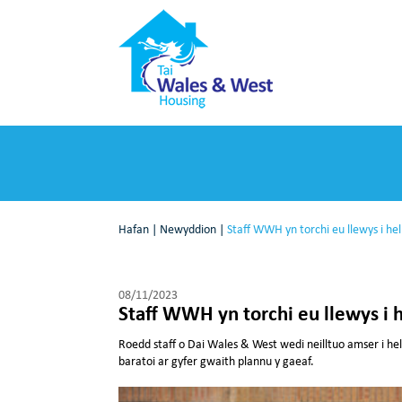
Hafan
|
Newyddion
|
Staff WWH yn torchi eu llewys i h
08/11/2023
Staff WWH yn torchi eu llewys i
Roedd staff o Dai Wales & West wedi neilltuo amser i 
baratoi ar gyfer gwaith plannu y gaeaf.