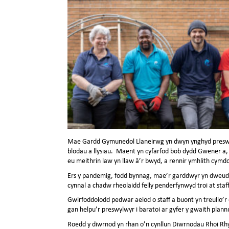
Mae Gardd Gymunedol Llaneirwg yn dwyn ynghyd preswyl
blodau a llysiau. Maent yn cyfarfod bob dydd Gwener a,
eu meithrin law yn llaw â’r bwyd, a rennir ymhlith cymdo
Ers y pandemig, fodd bynnag, mae’r garddwyr yn dweud 
cynnal a chadw rheolaidd felly penderfynwyd troi at sta
Gwirfoddolodd pedwar aelod o staff a buont yn treulio’
gan helpu’r preswylwyr i baratoi ar gyfer y gwaith plannu
Roedd y diwrnod yn rhan o’n cynllun Diwrnodau Rhoi Rh