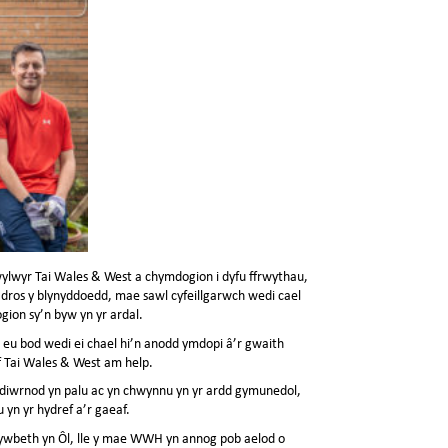
wyr Tai Wales & West a chymdogion i dyfu ffrwythau,
 dros y blynyddoedd, mae sawl cyfeillgarwch wedi cael
gion sy’n byw yn yr ardal.
eu bod wedi ei chael hi’n anodd ymdopi â’r gwaith
ff Tai Wales & West am help.
r diwrnod yn palu ac yn chwynnu yn yr ardd gymunedol,
 yn yr hydref a’r gaeaf.
ywbeth yn Ôl, lle y mae WWH yn annog pob aelod o