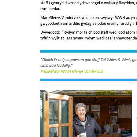
staff i gymryd diwrnod ychwanegol o wyliau y flwyddyn,
cymunedau.
Mae
Glenys Vandervolk yn un o breswylwyr WWH ac yn u
gwybodaeth am arddio gydag aelodau eraill yr ardd yn r
Dywedodd: “Rydym mor falch bod staff wedi dod atom i’
tyfu’n wyllt ac, ers hynny, rydym wedi cael anhawster dal
“Diolch i’r help a gawsom gan staff Tai Wales & West, gall
ciniawau Nadolig.”
Preswylwyr WWH Glenys Vandervolk