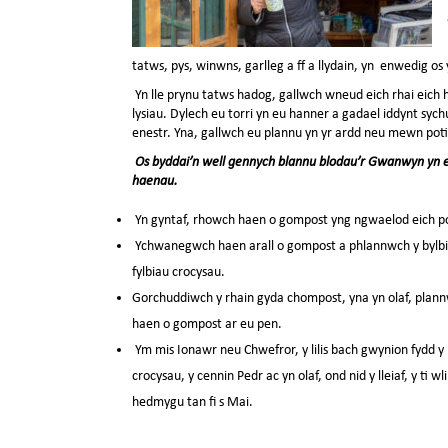
tatws, pys, winwns, garlleg a ff a llydain, yn
enwedig os 
Yn lle prynu tatws hadog, gallwch wneud eich rhai eich
lysiau. Dylech eu torri yn eu hanner a gadael iddynt sych
enestr. Yna, gallwch eu plannu yn yr ardd neu mewn
poti
Os byddai’n well gennych blannu blodau’r Gwanwyn yn e
haenau.
Yn gyntaf, rhowch haen o gompost yng ngwaelod eich pot
Ychwanegwch haen arall o gompost a phlannwch y bylbi
fylbiau crocysau.
Gorchuddiwch y rhain gyda chompost, yna yn olaf, plannwc
haen o gompost ar eu pen.
Ym mis Ionawr neu Chwefror, y lilis bach gwynion fydd y bl
crocysau, y cennin Pedr ac yn olaf, ond nid y lleiaf, y ti
hedmygu tan fi s Mai.