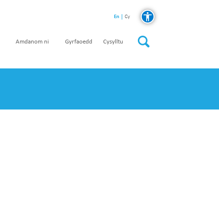
En
Cy
Amdanom ni
Gyrfaoedd
Cysylltu