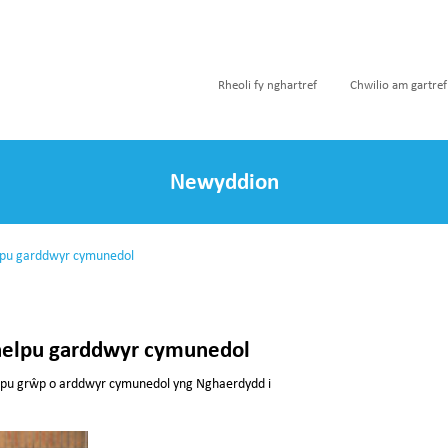
Rheoli fy nghartref
Chwilio am gartref
Newyddion
elpu garddwyr cymunedol
 helpu garddwyr cymunedol
helpu grŵp o arddwyr cymunedol yng Nghaerdydd i