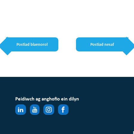
Postiad blaenorol
Postiad nesaf
Peidiwch ag anghofio ein dilyn