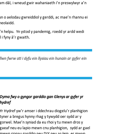
 am dâl, i wneud gwir wahaniaeth i’n preswylwyr a’n
n o aelodau gwreiddiol y gerddi, ac mae’n rhannu ei
heolaidd.
n helpu. Yn ystod y pandemig, roedd yr ardd wedi
 i fyny â’r gwaith.
wn fwrw ati i dyfu ein llysiau ein hunain ar gyfer ein
Dyma fwy o gyngor garddio gan Glenys ar gyfer yr
hydref
Yr Hydref yw’r amser i ddechrau diogelu’r planhigion
tyner a bregus hynny rhag y tywydd
oer sydd ar y
gorwel. Mae’n syniad da eu rhoi y tu mewn dros y
gaeaf neu eu lapio mewn cnu planhigion, sydd ar gael
mewn siopau garddio neu DIY neu ar-lein, er mwyn