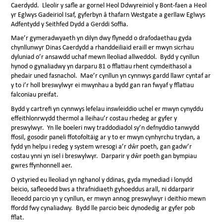
Caerdydd. Lleolir y safle ar gornel Heol Ddwyreiniol y Bont-faen a Heol
yr Eglwys Gadeiriol Isaf, gyferbyn â thafarn Westgate a gerllaw Eglwys
Adfentydd y Seithfed Dydd a Gerddi Soffia.
Mae’r gymeradwyaeth yn dilyn dwy flynedd o drafodaethau gyda
chynllunwyr Dinas Caerdydd a rhanddeiliaid eraill er mwyn sicrhau
dyluniad o’r ansawdd uchaf mewn lleoliad allweddol. Bydd y cynllun
hynod o gynaliadwy yn darparu 81 o fflatiau rhent cymdeithasol a
phedair uned fasnachol. Mae’r cynllun yn cynnwys gardd llawr cyntaf ar
y to i’r holl breswylwyr ei mwynhau a bydd gan ran fwyaf y fflatiau
falconïau preifat.
Bydd y cartrefi yn cynnwys lefelau inswleiddio uchel er mwyn cynyddu
effeithlonrwydd thermol a lleihau’r costau rhedeg ar gyfer y
preswylwyr. Yn lle boeleri nwy traddodiadol sy’n defnyddio tanwydd
ffosil, gosodir paneli ffotofoltäig ar y to er mwyn cynhyrchu trydan, a
fydd yn helpu i redeg y system wresogi a’r d
ŵr poeth, gan gadw’r
costau ynni yn isel i breswylwyr. Darparir y
d
ŵr poeth gan bympiau
gwres ffynhonnell aer.
O ystyried eu lleoliad yn nghanol y ddinas, gyda mynediad i lonydd
beicio, safleoedd bws a thrafnidiaeth gyhoeddus arall, ni ddarparir
lleoedd parcio yn y cynllun, er mwyn annog preswylwyr i deithio mewn
ffordd fwy cynaliadwy. Bydd lle parcio beic dynodedig ar gyfer pob
fflat.