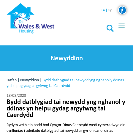
En
Cy
Newyddion
Hafan
|
Newyddion
|
Bydd datblygiad tai newydd yng nghanol y ddinas
yn helpu gydag argyfwng tai Caerdydd
18/08/2023
Bydd datblygiad tai newydd yng nghanol y
ddinas yn helpu gydag argyfwng tai
Caerdydd
Rydym wrth ein bodd bod Cyngor Dinas Caerdydd wedi cymeradwyo ein
cynlluniau i adeiladu datblygiad tai newydd ar gyrion canol dinas