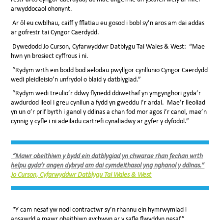
arwyddocaol ohonynt.
Ar ôl eu cwblhau, caiff y fflatiau eu gosod i bobl sy’n aros am dai addas
ar gofrestr tai Cyngor Caerdydd.
Dywedodd Jo Curson, Cyfarwyddwr Datblygu Tai Wales & West: “Mae
hwn yn brosiect cyffrous i ni.
“Rydym wrth ein bodd bod aelodau pwyllgor cynllunio Cyngor Caerdydd
wedi pleidleisio’n unfrydol o blaid y datblygiad.”
“Rydym wedi treulio’r ddwy flynedd ddiwethaf yn ymgynghori gyda’r
awdurdod lleol i greu cynllun a fydd yn gweddu i’r ardal. Mae’r lleoliad
yn un o’r prif byrth i ganol y ddinas a chan fod mor agos i’r canol, mae’n
cynnig y cyfle i ni adeiladu cartrefi cynaliadwy ar gyfer y dyfodol.”
“Mawr obeithiwn y bydd ein datblygiad yn chwarae rhan fechan wrth
helpu gyda’r angen dybryd am dai cymdeithasol yng nghanol y ddinas.”
Jo Curson, Cyfarwyddwr Datblygu Tai Wales & West
“Y cam nesaf yw nodi contractwr sy’n rhannu ein hymrwymiad i
ansawdd a mawr obeithiwn gychwyn ar y safle flwyddyn nesaf.”