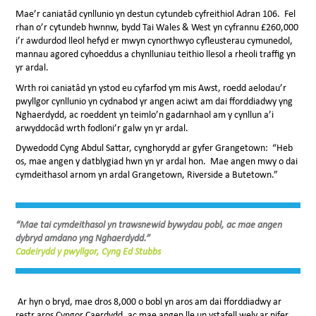
Mae’r caniatâd cynllunio yn destun cytundeb cyfreithiol Adran 106. Fel
rhan o’r cytundeb hwnnw, bydd Tai Wales & West yn cyfrannu £260,000
i’r awdurdod lleol hefyd er mwyn cynorthwyo cyfleusterau cymunedol,
mannau agored cyhoeddus a chynlluniau teithio llesol a rheoli traffig yn
yr ardal.
Wrth roi caniatâd yn ystod eu cyfarfod ym mis Awst, roedd aelodau’r
pwyllgor cynllunio yn cydnabod yr angen aciwt am dai fforddiadwy yng
Nghaerdydd, ac roeddent yn teimlo’n gadarnhaol am y cynllun a’i
arwyddocâd wrth fodloni’r galw yn yr ardal.
Dywedodd Cyng Abdul Sattar, cynghorydd ar gyfer Grangetown: “Heb
os, mae angen y datblygiad hwn yn yr ardal hon. Mae angen mwy o dai
cymdeithasol arnom yn ardal Grangetown, Riverside a Butetown.”
“Mae tai cymdeithasol yn trawsnewid bywydau pobl, ac mae angen
dybryd amdano yng Nghaerdydd.”
Cadeirydd y pwyllgor, Cyng Ed Stubbs
Ar hyn o bryd, mae dros 8,000 o bobl yn aros am dai fforddiadwy ar
restr aros Cyngor Caerdydd, ac mae angen lle un ystafell wely ar nifer