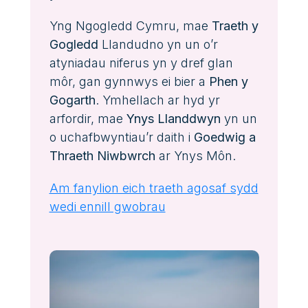
Yng Ngogledd Cymru, mae
Traeth y
Gogledd
Llandudno yn un o’r
atyniadau niferus yn y dref glan
môr, gan gynnwys ei bier a
Phen y
Gogarth
. Ymhellach ar hyd yr
arfordir, mae
Ynys Llanddwyn
yn un
o uchafbwyntiau’r daith i
Goedwig a
Thraeth Niwbwrch
ar Ynys Môn.
Am fanylion eich traeth agosaf sydd
wedi ennill gwobrau