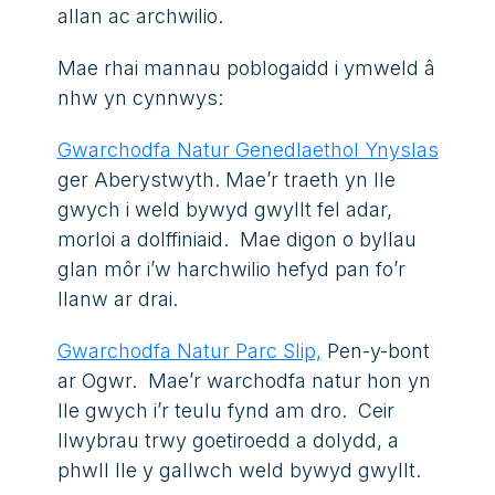
allan ac archwilio.
Mae rhai mannau poblogaidd i ymweld â
nhw yn cynnwys:
Gwarchodfa Natur Genedlaethol Ynyslas
ger Aberystwyth. Mae’r traeth yn lle
gwych i weld bywyd gwyllt fel adar,
morloi a dolffiniaid. Mae digon o byllau
glan môr i’w harchwilio hefyd pan fo’r
llanw ar drai.
Gwarchodfa Natur Parc Slip,
Pen-y-bont
ar Ogwr. Mae’r warchodfa natur hon yn
lle gwych i’r teulu fynd am dro. Ceir
llwybrau trwy goetiroedd a dolydd, a
phwll lle y gallwch weld bywyd gwyllt.