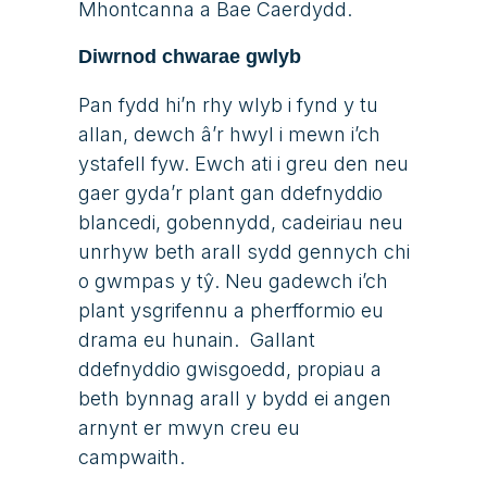
Mhontcanna
a Bae Caerdydd.
Diwrnod chwarae gwlyb
Pan fydd hi’n rhy wlyb i fynd y tu
allan, dewch â’r hwyl i mewn i’ch
ystafell fyw. Ewch ati i greu
den
neu
gaer gyda’r plant gan ddefnyddio
blancedi, gobennydd, cadeiriau neu
unrhyw beth arall sydd gennych chi
o gwmpas y tŷ. Neu gadewch i’ch
plant ysgrifennu a pherfformio eu
drama eu hunain.
Gallant
ddefnyddio gwisgoedd, propiau a
beth bynnag arall y bydd ei angen
arnynt er mwyn creu eu
campwaith.