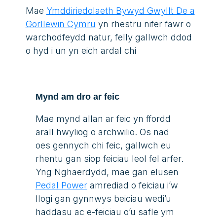
Mae
Ymddiriedolaeth Bywyd Gwyllt De a
Gorllewin Cymru
yn rhestru nifer fawr o
warchodfeydd natur, felly gallwch ddod
o hyd i un yn eich ardal chi
Mynd am dro ar feic
Mae mynd allan ar feic y
n
ffordd
arall hwyliog o archwilio. Os nad
oes gennych chi feic, gallwch eu
rhentu gan siop feiciau leol fel arfer.
Yng Nghaerdydd, mae gan elusen
Pedal Power
amrediad o feiciau i’w
llogi gan g
y
nnwys beiciau wedi’u
haddasu ac e-feiciau o’u safle ym