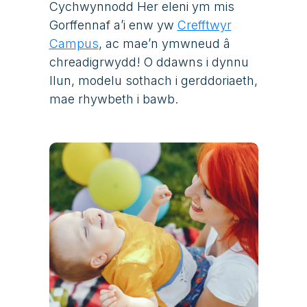
Cychwynnodd Her eleni ym mis
Gorffennaf a’i enw yw
Crefftwyr
Campus
, ac mae’n ymwneud â
chreadigrwydd! O ddawns i dynnu
llun, modelu sothach i gerddoriaeth,
mae rhywbeth i bawb.