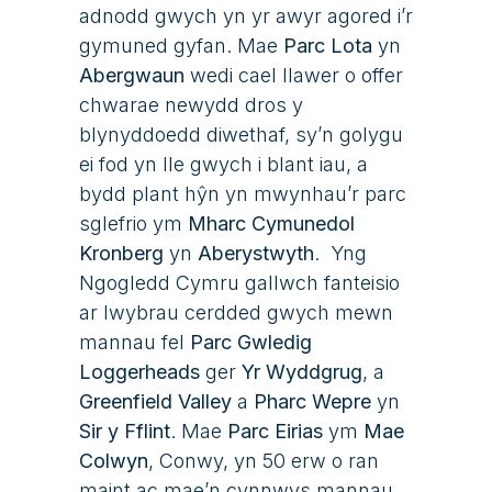
adnodd gwych yn yr awyr agored i’r
gymuned gyfan. Mae
Parc
L
ota
y
n
Abergwaun
wedi cael llawer o offer
chwarae newydd dros y
blynyddoedd diwethaf, sy’n golygu
ei fod yn lle gwych i blant iau, a
bydd plant hŷn yn mwynhau’r parc
sglefrio ym
Mharc Cymunedol
K
ronberg
y
n
Aberystwyth
.
Yng
Ngogledd Cymru gallwch fanteisio
ar lwybrau cerdded gwych mewn
mannau fel
Parc Gwledig
L
oggerheads
ger
Yr Wyddgrug
, a
Greenfield
Valley
a
Pharc
W
epre
y
n
Sir y Fflint
. Mae
Parc E
irias
ym
Mae
Colwyn
, Conwy,
yn 50 erw o ran
maint ac mae’n cynnwys mannau