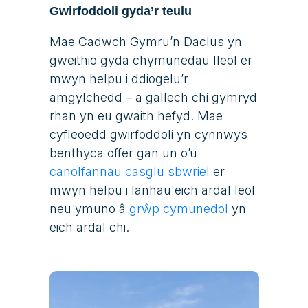
Gwirfoddoli gyda’r teulu
Mae Cadwch Gymru’n Daclus yn
gweithio gyda chymunedau lleol er
mwyn helpu i ddiogelu’r
amgylchedd – a gallech chi gymryd
rhan yn eu gwaith hefyd. Mae
cyfleoedd gwirfoddoli yn cynnwys
benthyca offer gan un o’u
canolfannau casglu sbwriel
er
mwyn helpu i lanhau eich ardal leol
neu ymuno â
grŵp cymunedol
yn
eich ardal chi.