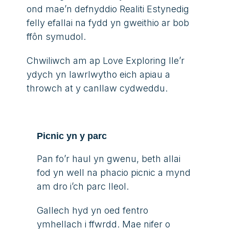
ond mae’n defnyddio Realiti Estynedig
felly efallai na fydd yn gweithio ar bob
ffôn symudol.
Chwiliwch am ap Love Exploring lle’r
ydych yn lawrlwytho eich apiau a
throwch at y canllaw cydweddu.
Picnic yn y parc
Pan fo’r haul yn gwenu, beth allai
fod yn well na phacio picnic a mynd
am dro i’ch parc lleol.
Gallech hyd yn oed fentro
ymhellach i ffwrdd. Mae nifer o