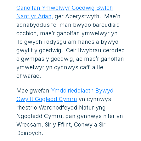
Canolfan Ymwelwyr Coedwig Bwlch
Nant yr Arian,
ger Aberystwyth. Mae’n
adnabyddus fel man bwydo barcudiaid
cochion, mae’r ganolfan ymwelwyr yn
lle gwych i ddysgu am hanes a bywyd
gwyllt y goedwig. Ceir llwybrau cerdded
o gwmpas y goedwig, ac mae’r ganolfan
ymwelwyr yn cynnwys caffi a lle
chwarae.
Mae gwefan
Ymddiriedolaeth Bywyd
Gwyllt Gogledd Cymru
yn cynnwys
rhestr o Warchodfeydd Natur yng
Ngogledd Cymru, gan gynnwys nifer yn
Wrecsam, Sir y Fflint, Conwy a Sir
Ddinbych.