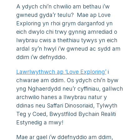
A ydych chi’n chwilio am bethau i’w
gwneud gyda’r teulu? Mae ap
Love
Exploring
yn rhoi grym darganfod yn
eich dwylo chi trwy gynnig amrediad o
lwybrau cwis a theithiau tywys yn eich
ardal sy’n hwyl i’w gwneud ac sydd am
ddim i’w defnyddio.
Lawrlwythwch ap ‘Love Exploring’
i
chwarae am ddim. Os ydych chi’n byw
yng Nghaerdydd neu’r cyffiniau, gallwch
archwilio hanes a llwybrau natur y
ddinas neu Saffari Dinosoriaid, Tylwyth
Teg y Coed, Bwystfilod Bychain Realiti
Estynedig a mwy!
Mae ar gael i’w ddefnyddio am ddim,