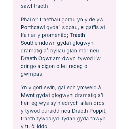
sawl traeth.
Rhai o’r traethau gorau yn y de yw
Porthcawl
gyda’i siopau, ei gaffis a’i
ffair ar y promenâd;
Traeth
Southerndown
gyda’i glogwyni
dramatig a’i byllau glan môr neu
Draeth Ogwr
am dwyni tywod i’w
dringo a digon o le i redeg o
gwmpas.
Yn y gorllewin, gallech ymweld â
Mwnt
gyda’i glogwyni dramatig a’i
hen eglwys sy’n edrych allan dros
y tywod euraidd neu
Draeth Poppit
,
traeth tywodlyd llydan gyda thwyni
y tu ôl iddo