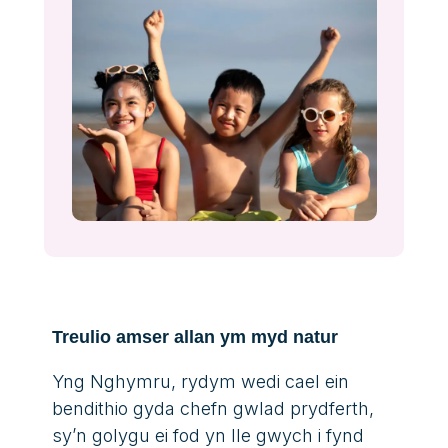
Treulio amser allan ym myd natur
Yng Nghymru, rydym wedi cael ein
bendithio gyda chefn gwlad prydferth,
sy’n golygu ei fod yn lle gwych i fynd