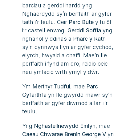
barciau a gerddi hardd yng
Nghaerdydd sy’n berffaith ar gyfer
taith i’r teulu. Ceir
Parc Bute
y tu ôl
i’r castell enwog,
Gerddi Soffia
yng
nghanol y ddinas a
Pharc y Rath
sy’n cynnwys llyn ar gyfer cychod,
elyrch, hwyaid a chaffi. Mae’n lle
perffaith i fynd am dro, reidio beic
neu ymlacio wrth ymyl y dŵr.
Ym
Merthyr Tudful
, mae
Parc
Cyfarthfa
yn lle gwyrdd mawr sy’n
berffaith ar gyfer diwrnod allan i’r
teulu.
Yng
N
ghastellnewydd
Emlyn
,
mae
Caeau Chwarae Brenin
George V
yn