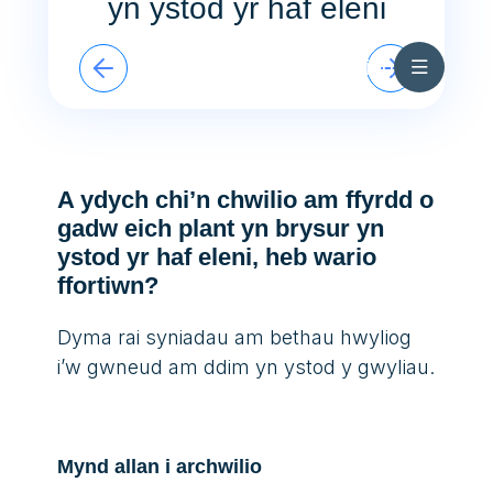
yn ystod yr haf eleni
Skip to content
In Touch Haf 2026
English
Pethau i’w gwneud yn ystod yr haf eleni
A ydych chi’n chwilio am ffyrdd o
gadw eich plant yn brysur yn
ystod yr haf eleni, heb wario
ffortiwn?
Dyma rai syniadau am bethau hwyliog
i’w gwneud am ddim yn ystod y gwyliau.
Mynd allan i archwilio