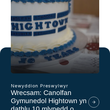
Newyddion Preswylwyr
Wrecsam: Canolfan
Gymunedol Hightown yn
dathlu 10 mlynedd o