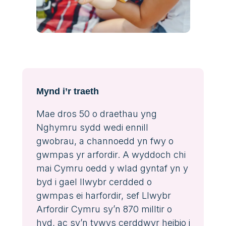
Mynd i’r traeth
Mae dros 50 o draethau yng
Nghymru sydd wedi ennill
gwobrau, a channoedd yn fwy o
gwmpas yr arfordir. A wyddoch chi
mai Cymru oedd y wlad gyntaf yn y
byd i gael llwybr cerdded o
gwmpas ei harfordir, sef Llwybr
Arfordir Cymru sy’n 870 milltir o
hyd, ac sy’n tywys cerddwyr heibio i