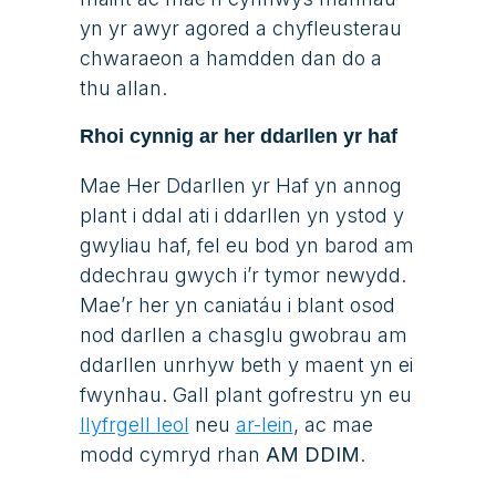
yn yr awyr agored a chyfleusterau
chwaraeon a hamdden dan do a
thu allan.
Rhoi cynnig ar her ddarllen yr haf
Mae Her Ddarllen yr Haf yn annog
plant i ddal ati i ddarllen yn ystod y
gwyliau haf, fel eu bod yn barod am
ddechrau gwych i’r tymor newydd.
Mae’r her yn caniatáu i blant osod
nod darllen a chasglu gwobrau am
ddarllen unrhyw beth y maent yn ei
fwynhau. Gall plant gofrestru yn eu
llyfrgell leol
neu
ar-lein
, ac mae
modd cymryd rhan
AM DDIM
.