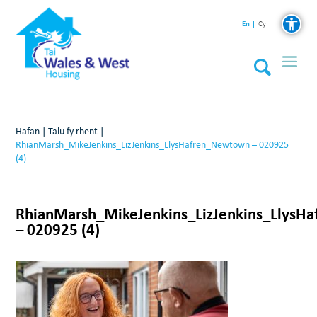
En
Cy
Hafan
|
Talu fy rhent
|
RhianMarsh_MikeJenkins_LizJenkins_LlysHafren_Newtown – 020925
(4)
RhianMarsh_MikeJenkins_LizJenkins_LlysH
– 020925 (4)