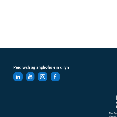
Peidiwch ag anghofio ein dilyn
Mae Cym
rheolau