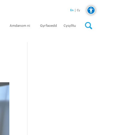
En
Cy
Amdanom ni
Gyrfaoedd
Cysylltu