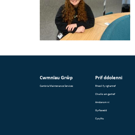
Cwmnïau Grŵp
Prif ddolenni
Cambria Maintenance Services
Rheoli fy nghartref
Chwilio am gartref
Amdanom ni
Gyrfaoedd
Cysylltu