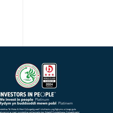
deithas Tai Wales & West Cyfyngedig wedi’i chofrestru yng Nghymru a Lloegr gyda
 elusennol ac mae’n gymdeithas gofrestredig dan Ddeddf Cymdeithasau Cydweithredol