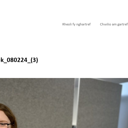
Rheoli fy nghartref
Chwilio am gartref
k_080224_(3)