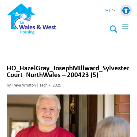
En
Cy
HO_HazelGray_JosephMillward_Sylvester
Court_NorthWales – 200423 (5)
by
Freya Whitton
|
Tach 7, 2025