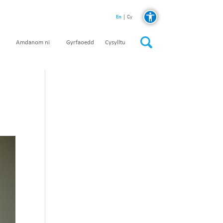
En
Cy
Amdanom ni
Gyrfaoedd
Cysylltu