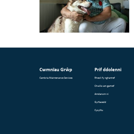
Cwmnïau Grŵp
Prif ddolenni
Cambria Maintenance Services
Rheoli fy nghartref
Chwilio am gartref
Amdanom ni
Gyrfaoedd
Cysylltu