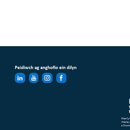
Peidiwch ag anghofio ein dilyn
Mae Cym
rheolau
a Chym