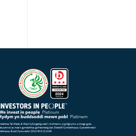
deithas Tai Wales & West Cyfyngedig wedi’i chofrestru yng Nghymru a Lloegr gyda
 elusennol ac mae’n gymdeithas gofrestredig dan Ddeddf Cymdeithasau Cydweithredol
deithasau Budd Cymunedol 2014 Rhif 21114R