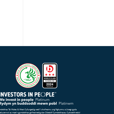
deithas Tai Wales & West Cyfyngedig wedi’i chofrestru yng Nghymru a Lloegr gyda
 elusennol ac mae’n gymdeithas gofrestredig dan Ddeddf Cymdeithasau Cydweithredol