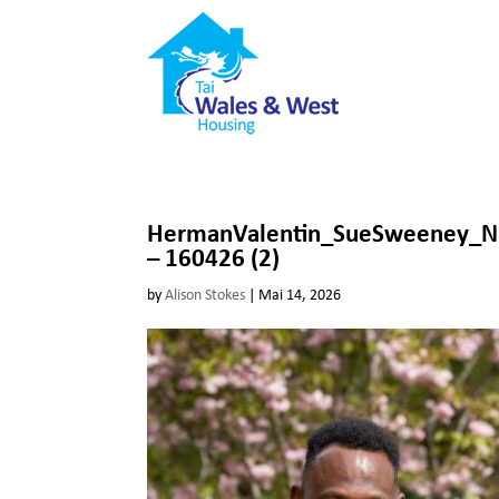
HermanValentin_SueSweeney_Ni
– 160426 (2)
by
Alison Stokes
|
Mai 14, 2026