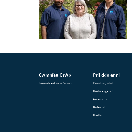
Cwmnïau Grŵp
Prif ddolenni
Cambria Maintenance Services
Rheoli fy nghartref
Chwilio am gartref
Amdanom ni
Gyrfaoedd
Cysylltu