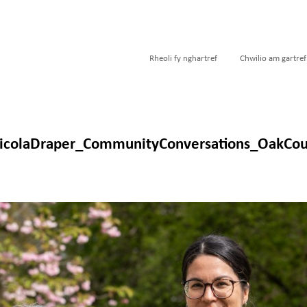
Rheoli fy nghartref
Chwilio am gartref
colaDraper_CommunityConversations_OakCou