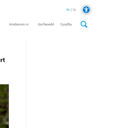
En
Cy
Amdanom ni
Gyrfaoedd
Cysylltu
rt