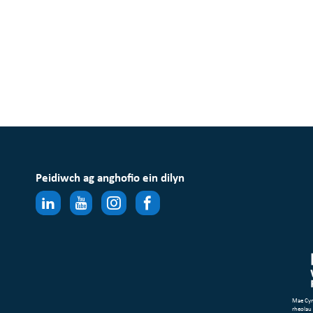
Peidiwch ag anghofio ein dilyn
Mae Cym
rheolau