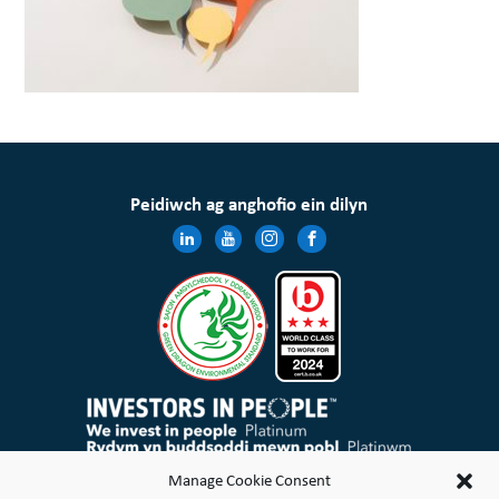
Peidiwch ag anghofio ein dilyn
Mae Cymdeithas Tai Wales & West Cyfyngedig wedi’i chofrestru yng Nghymru a Lloegr gyda rheolau elusennol
Manage Cookie Consent
ac mae’n gymdeithas gofrestredig dan Ddeddf Cymdeithasau Cydweithredol a Chymdeithasau Budd